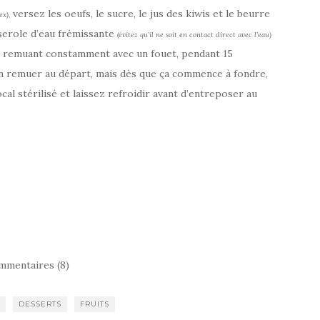
versez les oeufs, le sucre, le jus des kiwis et le beurre
ex),
sserole d’eau frémissante
(évitez qu’il ne soit en contact direct avec l’eau)
en remuant constamment avec un fouet, pendant 15
ien remuer au départ, mais dès que ça commence à fondre,
cal stérilisé et laissez refroidir avant d’entreposer au
mmentaires (8)
DESSERTS
FRUITS