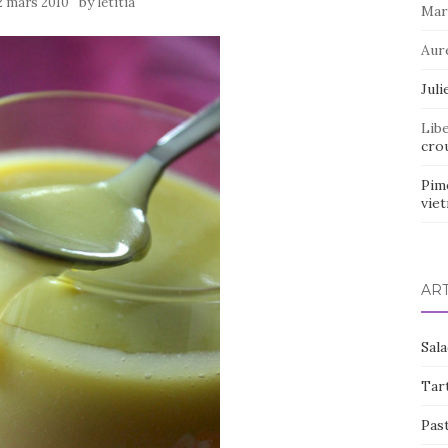
by
2 mars 2010
letitia
Mar
Aur
Juli
Lib
crou
Pim
vie
AR
Sal
Tart
Pas