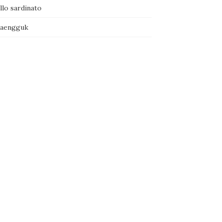
llo sardinato
naengguk