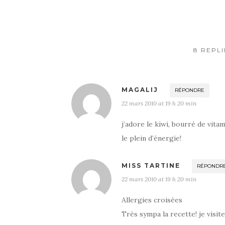
o
o
k
8 REPLI
MAGALIJ
RÉPONDRE
22 mars 2010 at 19 h 20 min
j’adore le kiwi, bourré de vita
le plein d’énergie!
MISS TARTINE
RÉPONDR
22 mars 2010 at 19 h 20 min
Allergies croisées
Très sympa la recette! je visit