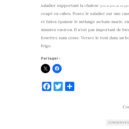
saladier supportant la chaleur
(j’en ai pris un en pyr
coupé en cubes. Posez le saladier sur une ca
et faites épaissir le mélange au bain-marie, 
minutes environ. Il n’est pas important de b
fouettez sans cesse. Versez le tout dans un bo
frigo.
Partager :
F
T
P
a
w
ar
c
it
ta
Co
e
te
g
b
r
er
CONSERVES