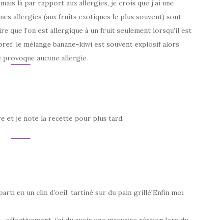
is là par rapport aux allergies, je crois que j’ai une
nes allergies (aux fruits exotiques le plus souvent) sont
ire que l’on est allergique à un fruit seulement lorsqu’il est
bref, le mélange banane-kiwi est souvent explosif alors
e provoque aucune allergie.
 et je note la recette pour plus tard.
parti en un clin d’oeil, tartiné sur du pain grillé!Enfin moi
,, effectivement, j’ai du avoir une mauvaise réation lors du