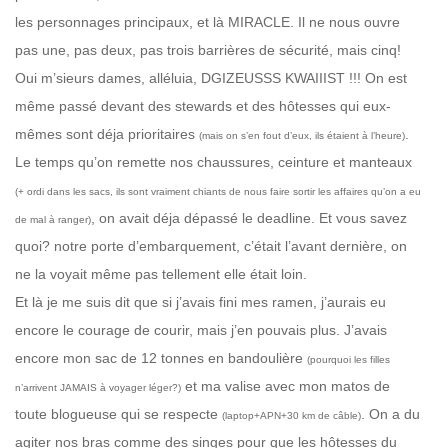
les personnages principaux, et là MIRACLE. Il ne nous ouvre
pas une, pas deux, pas trois barrières de sécurité, mais cinq!
Oui m’sieurs dames, alléluia, DGIZEUSSS KWAIIIST !!! On est
même passé devant des stewards et des hôtesses qui eux-
mêmes sont déja prioritaires
.
(mais on s’en fout d’eux, ils étaient à l’heure)
Le temps qu’on remette nos chaussures, ceinture et manteaux
(+ ordi dans les sacs, ils sont vraiment chiants de nous faire sortir les affaires qu’on a eu
, on avait déja dépassé le deadline. Et vous savez
de mal à ranger)
quoi? notre porte d’embarquement, c’était l’avant dernière, on
ne la voyait même pas tellement elle était loin.
Et là je me suis dit que si j’avais fini mes ramen, j’aurais eu
encore le courage de courir, mais j’en pouvais plus. J’avais
encore mon sac de 12 tonnes en bandoulière
(pourquoi les filles
et ma valise avec mon matos de
n’arrivent JAMAIS à voyager léger?)
toute blogueuse qui se respecte
. On a du
(laptop+APN+30 km de câble)
agiter nos bras comme des singes pour que les hôtesses du