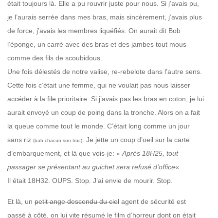
était toujours là. Elle a pu rouvrir juste pour nous.
Si j’avais pu,
je l’aurais serrée dans mes bras, mais sincèrement, j’avais plus
de force, j’avais les membres liquéfiés. On aurait dit Bob
l’éponge, un carré avec des bras et des jambes tout mous
comme des fils de scoubidous.
Une fois délestés de notre valise, re-rebelote dans l’autre sens.
Cette fois c’était une femme, qui ne voulait pas nous laisser
accéder à la file prioritaire. Si j’avais pas les bras en coton, je lui
aurait envoyé un coup de poing dans la tronche. Alors on a fait
la queue comme tout le monde. C’était long comme un jour
sans riz
. Je jette un coup d’oeil sur la carte
(bah chacun son truc)
d’embarquement, et là que vois-je: «
Après 18H25, tout
passager se présentant au guichet sera refusé d’office
« .
Il était 18H32. OUPS. Stop. J’ai envie de mourir. Stop.
Et là, un
petit ange descendu du ciel
agent de sécurité est
passé à côté, on lui vite résumé le film d’horreur dont on était