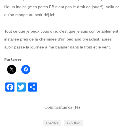
file un indice (mes potes FB n’ont pas le droit de jouer!). Voilà ce
qu’on mange au petit-déj ici:
Tout ce que je peux vous dire, c’est que je suis confortablement
installée près de la cheminée d’un bed and breakfast, après
avoir passé la journée à me balader dans le froid et le vent.
Partager :
F
T
P
a
w
ar
c
it
ta
Commentaires (14)
e
te
g
b
r
er
BALADE
BLA BLA