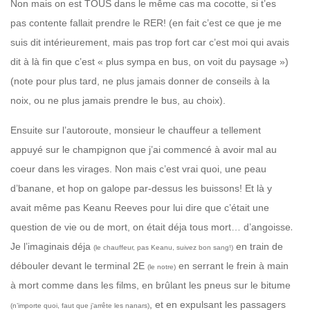
Non mais on est TOUS dans le même cas ma cocotte, si t’es
pas contente fallait prendre le RER! (en fait c’est ce que je me
suis dit intérieurement, mais pas trop fort car c’est moi qui avais
dit à là fin que c’est « plus sympa en bus, on voit du paysage »)
(note pour plus tard, ne plus jamais donner de conseils à la
noix, ou ne plus jamais prendre le bus, au choix).
Ensuite sur l’autoroute, monsieur le chauffeur a tellement
appuyé sur le champignon que j’ai commencé à avoir mal au
coeur dans les virages. Non mais c’est vrai quoi,
une peau
d’banane, et hop on galope par-dessus les buissons!
Et là y
avait même pas Keanu Reeves pour lui dire que c’était une
.
question de vie ou de mort, on était déja tous mort… d’angoisse
Je l’imaginais déja
en train de
(le chauffeur, pas Keanu, suivez bon sang!)
débouler devant le terminal 2E
en serrant le frein à main
(le notre)
à mort comme dans les films, en brûlant les pneus sur le bitume
, et en expulsant les passagers
(n’importe quoi, faut que j’arrête les nanars)