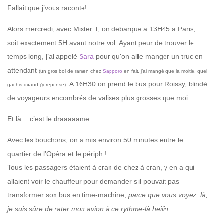
Fallait que j’vous raconte!
Alors mercredi, avec Mister T, on débarque à 13H45 à Paris,
soit exactement 5H avant notre vol. Ayant peur de trouver le
temps long, j’ai appelé
Sara
pour qu’on aille manger un truc en
attendant
(un gros bol de ramen chez
Sapporo
en fait, j’ai mangé que la moitié, quel
. A 16H30 on prend le bus pour Roissy, blindé
gâchis quand j’y repense)
de voyageurs encombrés de valises plus grosses que moi.
Et là… c’est le draaaaame…
Avec les bouchons, on a mis environ 50 minutes entre le
quartier de l’Opéra et le périph !
Tous les passagers étaient à cran de chez à cran, y en a qui
allaient voir le chauffeur pour demander s’il pouvait pas
transformer son bus en time-machine,
parce que vous voyez, là,
je suis sûre de rater mon avion à ce rythme-là heiiin
.