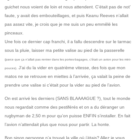
guichet nous voient de loin et nous attendent. C’était pas de not’
faute, y avait des embouteillages, et puis Keanu Reeves n’allait
pas assez vite, je crois que je me suis un peu emmêlé les
pinceaux.
Une fois ce dernier cap franchi, il a fallu descendre sur le tarmac
sous la pluie, laisser ma petite valise au pied de la passerelle
(parce que ça n’allait pas rentrer dans les portes-bagages, c’était un avion pour les mini-
. J’ai du la vider en quatrième vitesse, des fois que mon
pouces)
matos ne se retrouve en miettes à l’arrivée, ça valait la peine de
prendre une valise si c’était pour la vider au pied de l’avion.
On est arrivé les derniers (SANS BLAAAAGUE ?), tout le monde
nous regardait comme des pestiférés et on a du déranger un
rugbyman de 2,50 m pour qu’on puisse ENFIN s’installer. En fait
l’avion n’attendait plus que nous pour partir. La honte.
Bon sinon personne n’a trouvé la ville où j’étais? Allez je vous