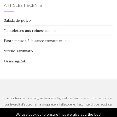
ARTICLES RÉCENTS
Salada de polvo
Tartelettes aux reines-claudes
Pasta maison à la sauce tomate crue
Vitello sardinato
Oi naengguk
Le contenu sur ce blog relève de la législation française et internationale
sur le droit d’auteur et la propriété intellectuelle. Il est interdit de réutiliser
ou de reproduire le contenu du site, incluant les textes, les photos ou
We use cookies to ensure that we give you the best
autres ressources iconographiques qui restent la propriété de l’auteur.