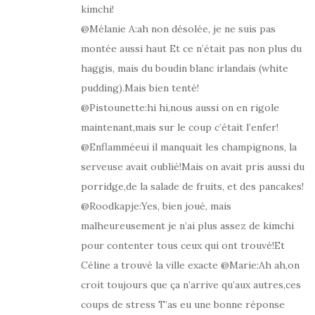
kimchi!
@Mélanie A:ah non désolée, je ne suis pas
montée aussi haut Et ce n’était pas non plus du
haggis, mais du boudin blanc irlandais (white
pudding).Mais bien tenté!
@Pistounette:hi hi,nous aussi on en rigole
maintenant,mais sur le coup c’était l’enfer!
@Enflamméeui il manquait les champignons, la
serveuse avait oublié!Mais on avait pris aussi du
porridge,de la salade de fruits, et des pancakes!
@Roodkapje:Yes, bien joué, mais
malheureusement je n’ai plus assez de kimchi
pour contenter tous ceux qui ont trouvé!Et
Céline a trouvé la ville exacte @Marie:Ah ah,on
croit toujours que ça n’arrive qu’aux autres,ces
coups de stress T’as eu une bonne réponse