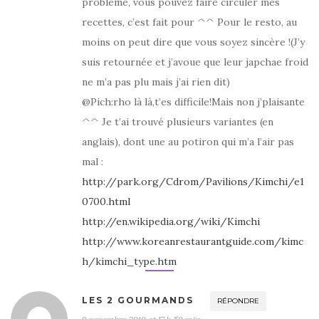
problème, vous pouvez faire circuler mes
recettes, c’est fait pour ^^ Pour le resto, au
moins on peut dire que vous soyez sincère !(J’y
suis retournée et j’avoue que leur japchae froid
ne m’a pas plu mais j’ai rien dit)
@Pich:rho là là,t’es difficile!Mais non j’plaisante
^^ Je t’ai trouvé plusieurs variantes (en
anglais), dont une au potiron qui m’a l’air pas
mal :
http://park.org/Cdrom/Pavilions/Kimchi/e1
0700.html
http://en.wikipedia.org/wiki/Kimchi
http://www.koreanrestaurantguide.com/kimc
h/kimchi_type.htm
LES 2 GOURMANDS
RÉPONDRE