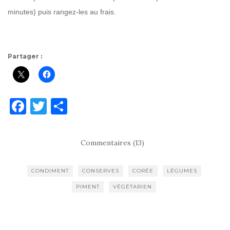
minutes) puis rangez-les au frais.
Partager :
F
T
P
a
w
ar
c
it
ta
Commentaires (13)
e
te
g
b
r
er
CONDIMENT
CONSERVES
CORÉE
LÉGUMES
o
PIMENT
VÉGÉTARIEN
o
k