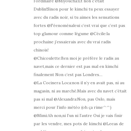
l’ordinaire @Miyoucha:Et non c’était
Dublin!Sinon pour le kimchi tu peux essayer
avec du radis noir, si tu aimes les sensations
fortes @Féenoménaleui c’est vrai que c’est pas
top glamour comme légume @Cécile:la
prochaine j’essaierais avec du vrai radis
chinois!
@Chicoulette:Ben moi je préfère le radis au
navet,mais ce dernier est pas mal en kimchi
finalement Non c’est pas Londres…
@La Cocinera Loca:non il n’y en avait pas, ni au
magasin, ni au marché.Mais avec du navet c’était
pas si mal @Alexandra:Non, pas Oslo, mais
merci pour l’info météo (oh ça rime^^)
@Mimi:Ah non,ni l’un ni l’autre Oui je vais finir
par les vendre, mes pots de kimchi @Leeas de