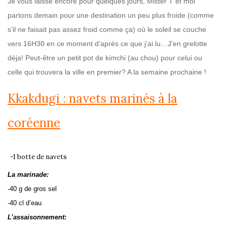
Je vous laisse encore pour quelques jours, Mister T et moi
partons demain pour une destination un peu plus froide (comme
s’il ne faisait pas assez froid comme ça)
où le soleil se couche
vers 16H30 en ce moment d’après ce que j’ai lu…J’en grelotte
déja! Peut-être un petit pot de kimchi (au chou) pour celui ou
celle qui trouvera la ville en premier? A la semaine prochaine !
Kkakdugi : navets marinés à la
coréenne
-1 botte de navets
La marinade:
-40 g de gros sel
-40 cl d’eau
L’assaisonnement: