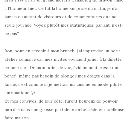
Mais first of all, un grand merci à Canalblog de m’avoir mise
à l’honneur hier. Ce fut la bonne surprise du matin, je n’ai
jamais eu autant de visiteurs et de commentaires en une
seule journée! Voyez plutôt mes statistiques: parlant, n’est-
ce pas?
Bon, pour en revenir à mon brunch, j’ai improvisé un petit
atelier culinaire car mes invités voulaient jouer à la dînette
comme moi. De mon point de vue, évidemment, c’est tout
bénéf : même pas besoin de plonger mes doigts dans la
farine, c’est comme si je mettais ma cuisine en mode pilote
automatique 🙂
Et mes convives, de leur côté, furent heureux de pouvoir
mordre dans une grosse part de brioche tiède et moelleuse,
faite maison!