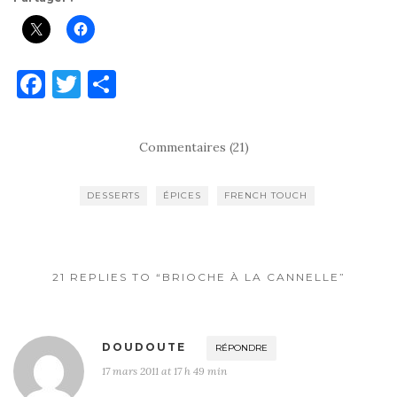
F
T
P
a
w
ar
c
it
ta
Commentaires (21)
e
te
g
b
r
er
DESSERTS
ÉPICES
FRENCH TOUCH
o
o
k
21 REPLIES TO “BRIOCHE À LA CANNELLE”
DOUDOUTE
RÉPONDRE
17 mars 2011 at 17 h 49 min