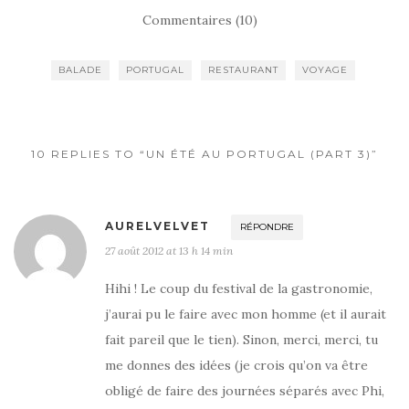
c
it
ta
Commentaires (10)
e
te
g
b
r
er
BALADE
PORTUGAL
RESTAURANT
VOYAGE
o
o
k
10 REPLIES TO “UN ÉTÉ AU PORTUGAL (PART 3)”
AURELVELVET
RÉPONDRE
27 août 2012 at 13 h 14 min
Hihi ! Le coup du festival de la gastronomie,
j’aurai pu le faire avec mon homme (et il aurait
fait pareil que le tien). Sinon, merci, merci, tu
me donnes des idées (je crois qu’on va être
obligé de faire des journées séparés avec Phi,