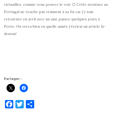
victuailles, comme vous pouvez le voir 🙂 Cette aventure au
Portugal ne touche pas vraiment à sa fin car j’y suis
retournée en avril avec un ami, passer quelques jours à
Porto. On verra bien en quelle année j’écrirai un article là-
dessus!
Partager :
F
T
P
a
w
ar