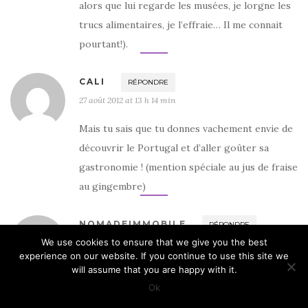
alors que lui regarde les musées, je lorgne les
trucs alimentaires, je l’effraie… Il me connait
pourtant!).
CALI
RÉPONDRE
27 août 2012 at 13 h 14 min
Mais tu sais que tu donnes vachement envie de
découvrir le Portugal et d’aller goûter sa
gastronomie ! (mention spéciale au jus de fraise
au gingembre)
NOMADEIMMOBILE
RÉPONDRE
We use cookies to ensure that we give you the best
27 août 2012 at 13 h 14 min
experience on our website. If you continue to use this site we
will assume that you are happy with it.
Pas étonnant ton anecdote avec les touristes
Ok
français, à l’étranger ils sont (on est