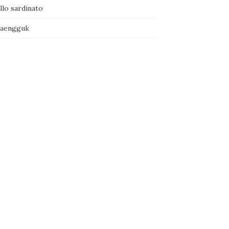
llo sardinato
naengguk