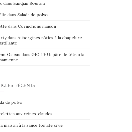
c
dans
Bandjan Bourani
élie
dans
Salada de polvo
ette
dans
Cornichons maison
erty
dans
Aubergines rôties à la chapelure
stillante
ent Oiseau
dans
GIO THU: pâté de tête à la
tnamienne
TICLES RÉCENTS
ada de polvo
elettes aux reines-claudes
ta maison à la sauce tomate crue