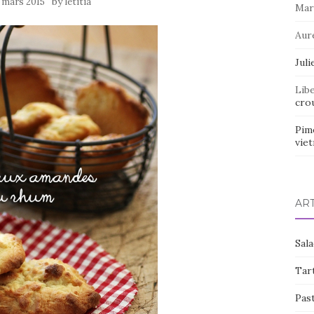
by
1 mars 2015
letitia
Mar
Aur
Juli
Lib
crou
Pim
vie
AR
Sal
Tart
Pas