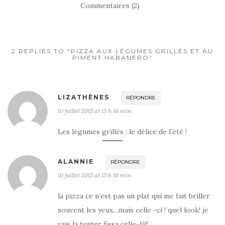
c
it
ta
Commentaires (2)
e
te
g
b
r
er
o
2 REPLIES TO “PIZZA AUX LÉGUMES GRILLÉS ET AU
PIMENT HABANERO”
o
k
LIZATHÈNES
RÉPONDRE
10 juillet 2015 at 15 h 18 min
Les légumes grillés : le délice de l’été !
ALANNIE
RÉPONDRE
10 juillet 2015 at 15 h 18 min
la pizza ce n’est pas un plat qui me fait briller
souvent les yeux…mais celle -ci ! quel look! je
vais la tenter fissa celle-là!!