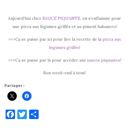
Aujourd’hui chez
SAUCE PIQUANTE
, on s’enflamme pour
une pizza aux légumes grillés et au piment habanero!
>>>Ca se passe par ici pour lire la recette de la
pizza aux
légumes grillés
!
>>>Ca se passe par là pour accéder aux
sauces piquantes
!
Bon week-end à tous!
Partager :
F
T
P
a
w
ar