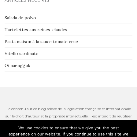
ARTICLES RÉCENTS
Salada de polvo
Tartelettes aux reines-claudes
Pasta maison à la sauce tomate crue
Vitello sardinato
Oi naengguk
Le contenu sur ce blog relève de la législation française et internationale
sur le droit d’auteur et la propriété intellectuelle. Il est interdit de réutiliser
ou de reproduire le contenu du site, incluant les textes, les photos ou
We use cookies to ensure that we give you the best
autres ressources iconographiques qui restent la propriété de l’auteur.
experience on our website. If you continue to use this site we