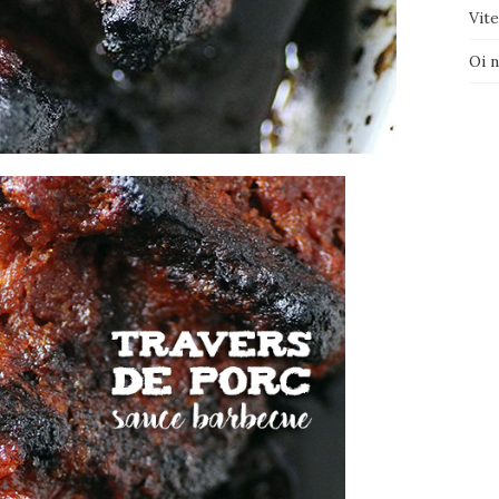
Vite
Oi 