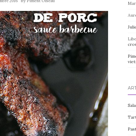
by
mbre 2016
Piment Oiseau
Mar
Aur
Juli
Lib
crou
Pim
vie
AR
Sal
Tart
Pas