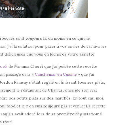
barbecues sont toujours là, du moins en ce qui me
i, j’ai la solution pour parer à vos envies de carnivores
ent délicieuses que vous en lécherez votre assiette!
book
de Momma Cherri que j’ai puisée cette recette
 son passage dans «
Cauchemar en Cuisine
» que j’ai
Gordon Ramsay s’était régalé en finissant tous ses plats,
sement le restaurant de Charita Jones (de son vrai
ndre ses petits plats sur des marchés. En tout cas, moi,
 soul food et je n’en suis toujours pas revenue! La recette
 anglais avait adoré lors de sa première dégustation: il
n tour!