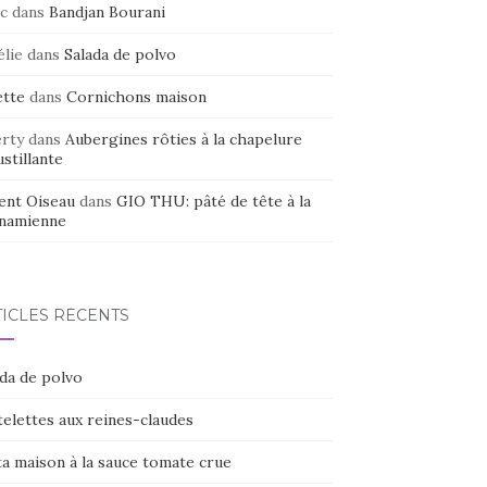
c
dans
Bandjan Bourani
élie
dans
Salada de polvo
ette
dans
Cornichons maison
erty
dans
Aubergines rôties à la chapelure
stillante
ent Oiseau
dans
GIO THU: pâté de tête à la
tnamienne
TICLES RÉCENTS
ada de polvo
elettes aux reines-claudes
ta maison à la sauce tomate crue