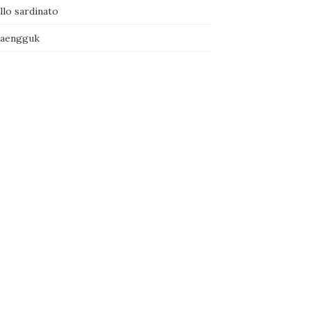
llo sardinato
naengguk