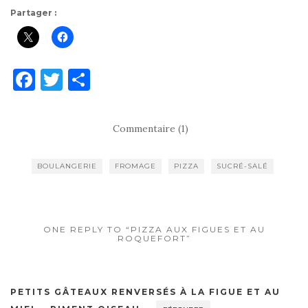
Partager :
F
T
P
a
w
ar
c
it
ta
Commentaire (1)
e
te
g
b
r
er
BOULANGERIE
FROMAGE
PIZZA
SUCRÉ-SALÉ
o
o
k
ONE REPLY TO “PIZZA AUX FIGUES ET AU
ROQUEFORT”
PETITS GÂTEAUX RENVERSÉS À LA FIGUE ET AU