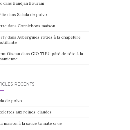
c
dans
Bandjan Bourani
élie
dans
Salada de polvo
ette
dans
Cornichons maison
erty
dans
Aubergines rôties à la chapelure
stillante
ent Oiseau
dans
GIO THU: pâté de tête à la
tnamienne
TICLES RÉCENTS
ada de polvo
elettes aux reines-claudes
ta maison à la sauce tomate crue