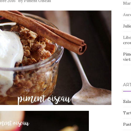
by
bre 2016
Piment Oiseau
Mar
Aur
Juli
Lib
crou
Pim
vie
AR
Sal
Tart
Pas