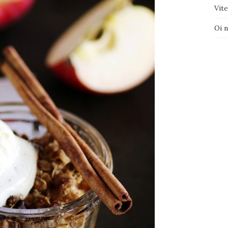
Vite
Oi 