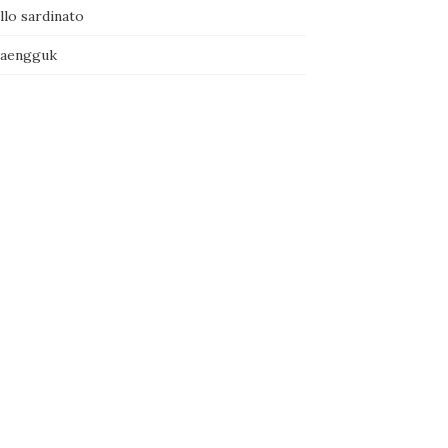
llo sardinato
naengguk