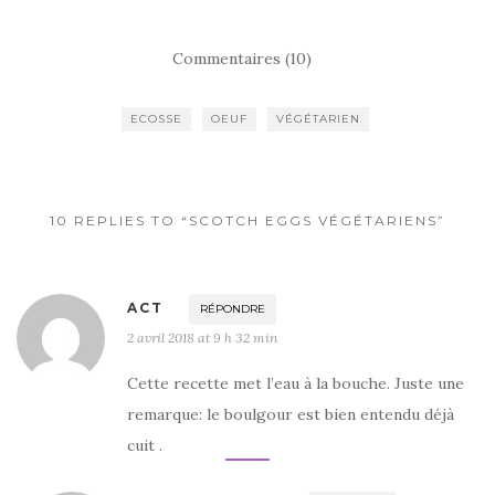
a
w
ar
c
it
ta
Commentaires (10)
e
te
g
b
r
er
ECOSSE
OEUF
VÉGÉTARIEN
o
o
k
10 REPLIES TO “SCOTCH EGGS VÉGÉTARIENS”
ACT
RÉPONDRE
2 avril 2018 at 9 h 32 min
Cette recette met l’eau à la bouche. Juste une
remarque: le boulgour est bien entendu déjà
cuit .