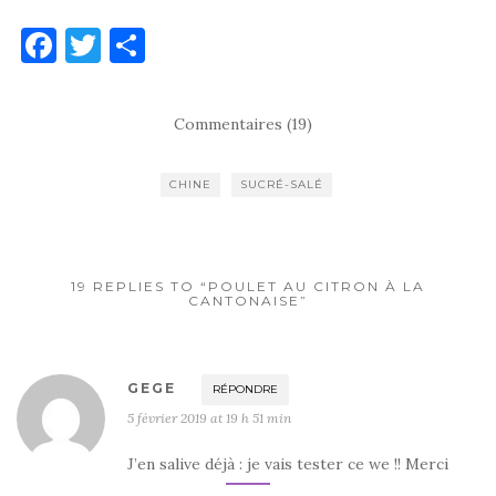
F
T
P
a
w
ar
c
it
ta
Commentaires (19)
e
te
g
b
r
er
CHINE
SUCRÉ-SALÉ
o
o
k
19 REPLIES TO “POULET AU CITRON À LA
CANTONAISE”
GEGE
RÉPONDRE
5 février 2019 at 19 h 51 min
J’en salive déjà : je vais tester ce we !! Merci