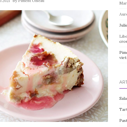
by
i 2021
Piment Oiseau
Mar
Aur
Juli
Lib
crou
Pim
vie
AR
Sal
Tart
Pas