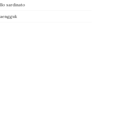
llo sardinato
naengguk