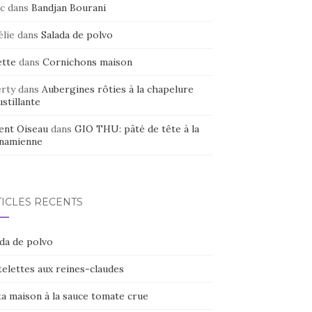
c
dans
Bandjan Bourani
élie
dans
Salada de polvo
ette
dans
Cornichons maison
erty
dans
Aubergines rôties à la chapelure
stillante
ent Oiseau
dans
GIO THU: pâté de tête à la
tnamienne
TICLES RÉCENTS
ada de polvo
elettes aux reines-claudes
ta maison à la sauce tomate crue