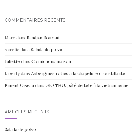
o
o
k
COMMENTAIRES RÉCENTS
Marc
dans
Bandjan Bourani
Aurélie
dans
Salada de polvo
Juliette
dans
Cornichons maison
Liberty
dans
Aubergines rôties à la chapelure croustillante
Piment Oiseau
dans
GIO THU: pâté de tête à la vietnamienne
ARTICLES RÉCENTS
Salada de polvo