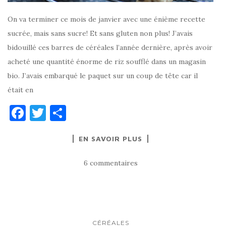
On va terminer ce mois de janvier avec une énième recette
sucrée, mais sans sucre! Et sans gluten non plus! J’avais
bidouillé ces barres de céréales l’année dernière, après avoir
acheté une quantité énorme de riz soufflé dans un magasin
bio. J’avais embarqué le paquet sur un coup de tête car il
était en
F
T
P
a
w
ar
EN SAVOIR PLUS
c
it
ta
e
te
g
6 commentaires
b
r
er
o
o
k
CÉRÉALES