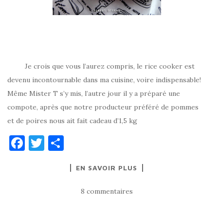
Je crois que vous l’aurez compris, le rice cooker est
devenu incontournable dans ma cuisine, voire indispensable!
Même Mister T s’y mis, l’autre jour il y a préparé une
compote, après que notre producteur préféré de pommes
et de poires nous ait fait cadeau d’1,5 kg
F
T
P
a
w
ar
EN SAVOIR PLUS
c
it
ta
e
te
g
8 commentaires
b
r
er