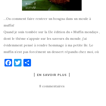
…Ou comment faire rentrer un bougna dans un moule à
muffin!
Quand je suis tombée sur la 13e édition du « Muffin monday« ,
dont le thème s’appuie sur les saveurs du monde, j’ai
évidemment pensé à rendre hommage à ma petite île. Le
muffin n’est pas forcément un dessert répandu chez moi, où
F
T
P
a
w
ar
EN SAVOIR PLUS
c
it
ta
e
te
g
8 commentaires
b
r
er
o