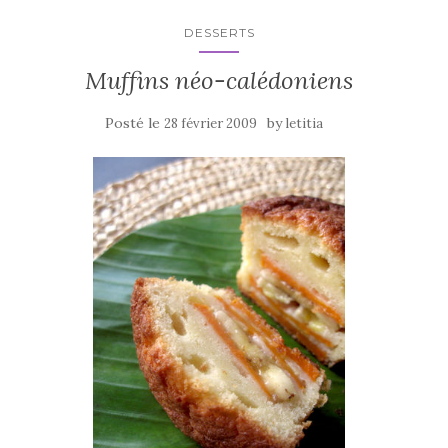
o
k
DESSERTS
Muffins néo-calédoniens
Posté le
by
28 février 2009
letitia