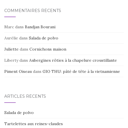
o
k
COMMENTAIRES RÉCENTS
Marc
dans
Bandjan Bourani
Aurélie
dans
Salada de polvo
Juliette
dans
Cornichons maison
Liberty
dans
Aubergines rôties à la chapelure croustillante
Piment Oiseau
dans
GIO THU: pâté de tête à la vietnamienne
ARTICLES RÉCENTS
Salada de polvo
Tartelettes aux reines-claudes