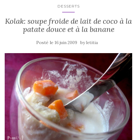
k
DESSERTS
Kolak: soupe froide de lait de coco à la
patate douce et à la banane
Posté le
by
16 juin 2009
letitia