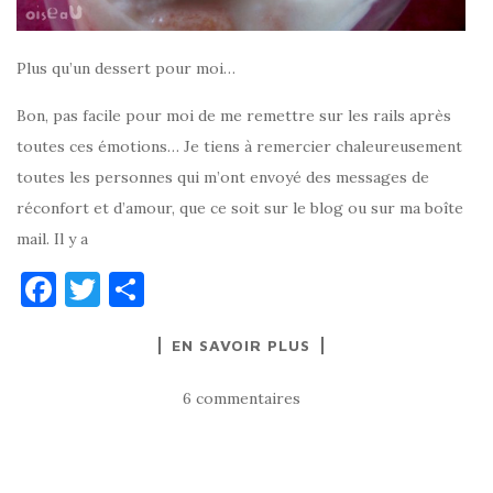
Plus qu’un dessert pour moi…
Bon, pas facile pour moi de me remettre sur les rails après
toutes ces émotions… Je tiens à remercier chaleureusement
toutes les personnes qui m’ont envoyé des messages de
réconfort et d’amour, que ce soit sur le blog ou sur ma boîte
mail. Il y a
F
T
P
a
w
ar
EN SAVOIR PLUS
c
it
ta
e
te
g
6 commentaires
b
r
er
o