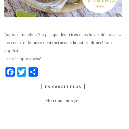
Aujourd’hui chez Y a pas que les frites dans la vie, découvrez
ma recette de tarte destructurée à la patate douce! Bon
appétit!
-article sponsorisé-
F
T
P
a
w
ar
EN SAVOIR PLUS
c
it
ta
e
te
g
No comments yet
b
r
er
o
o