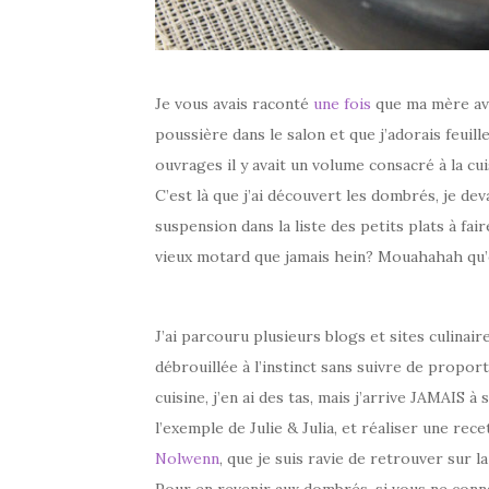
Je vous avais raconté
une fois
que ma mère avai
poussière dans le salon et que j’adorais feuille
ouvrages il y avait un volume consacré à la cuis
C’est là que j’ai découvert les dombrés, je dev
suspension dans la liste des petits plats à fair
vieux motard que jamais hein? Mouahahah qu’e
J’ai parcouru plusieurs blogs et sites culinair
débrouillée à l’instinct sans suivre de propor
cuisine, j’en ai des tas, mais j’arrive JAMAIS à
l’exemple de Julie & Julia, et réaliser une r
Nolwenn
, que je suis ravie de retrouver sur 
Pour en revenir aux dombrés, si vous ne conna