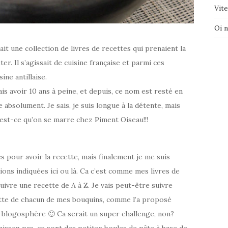
Vite
Oi 
t une collection de livres de recettes qui prenaient la
ter. Il s’agissait de cuisine française et parmi ces
ine antillaise.
ais avoir 10 ans à peine, et depuis, ce nom est resté en
e absolument. Je sais, je suis longue à la détente, mais
st-ce qu’on se marre chez Piment Oiseau!!!
es pour avoir la recette, mais finalement je me suis
tions indiquées ici ou là. Ca c’est comme mes livres de
 suivre une recette de A à Z. Je vais peut-être suivre
ecette de chacun de mes bouquins, comme l’a proposé
la blogosphère 🙂 Ca serait un super challenge, non?
issez pas, ce sont des petites boules de pâte à base de