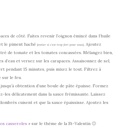
ces de côté. Faites revenir l’oignon émincé dans l’huile
 et le piment haché
. Ajoutez
(entier si c’est trop fort pour vous)
ntré de tomate et les tomates concassées. Mélangez bien,
s d’eau et versez sur les carapaces. Assaisonnez de sel,
rt pendant 15 minutes, puis mixez le tout. Filtrez à
sur le feu.
el, jusqu’à obtention d’une boule de pâte épaisse. Formez
gez-les délicatement dans la sauce frémissante. Laissez
 dombrés cuisent et que la sauce épaississe. Ajoutez les
.
vos casseroles
» sur le thème de la St-Valentin 🙂