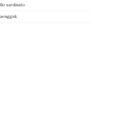
llo sardinato
naengguk