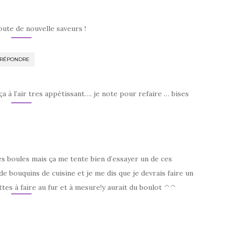
oute de nouvelle saveurs !
RÉPONDRE
ça à l’air tres appétissant…. je note pour refaire … bises
es boules mais ça me tente bien d’essayer un de ces
n de bouquins de cuisine et je me dis que je devrais faire un
ttes à faire au fur et à mesure!y aurait du boulot ^^