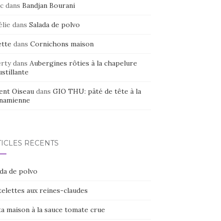
c
dans
Bandjan Bourani
élie
dans
Salada de polvo
ette
dans
Cornichons maison
erty
dans
Aubergines rôties à la chapelure
stillante
ent Oiseau
dans
GIO THU: pâté de tête à la
tnamienne
TICLES RÉCENTS
ada de polvo
elettes aux reines-claudes
ta maison à la sauce tomate crue