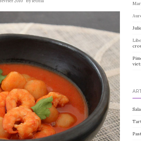
by
 février 2010
letitia
Mar
Aur
Juli
Lib
crou
Pim
vie
AR
Sal
Tart
Pas