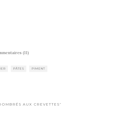
mentaires (11)
MER
PÂTES
PIMENT
 “DOMBRÉS AUX CREVETTES”