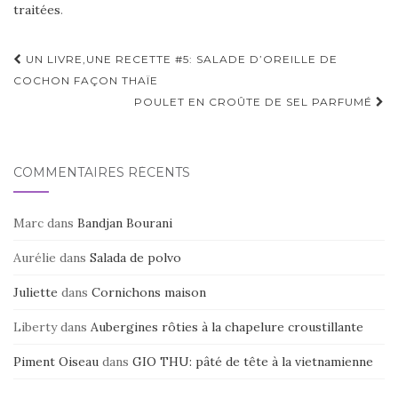
traitées
.
Navigation
UN LIVRE,UNE RECETTE #5: SALADE D’OREILLE DE
d'article
COCHON FAÇON THAÏE
POULET EN CROÛTE DE SEL PARFUMÉ
COMMENTAIRES RÉCENTS
Marc
dans
Bandjan Bourani
Aurélie
dans
Salada de polvo
Juliette
dans
Cornichons maison
Liberty
dans
Aubergines rôties à la chapelure croustillante
Piment Oiseau
dans
GIO THU: pâté de tête à la vietnamienne