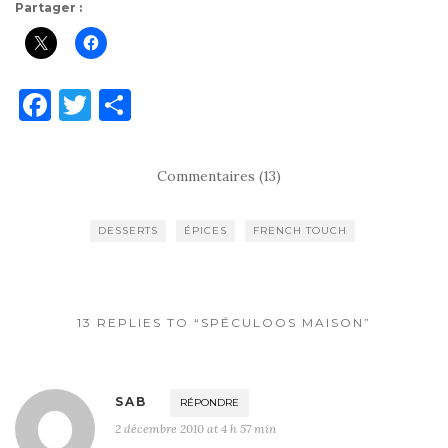
Partager :
F
T
P
a
w
ar
c
it
ta
Commentaires (13)
e
te
g
b
r
er
DESSERTS
ÉPICES
FRENCH TOUCH
o
o
k
13 REPLIES TO “SPÉCULOOS MAISON”
SAB
RÉPONDRE
2 décembre 2010 at 4 h 57 min