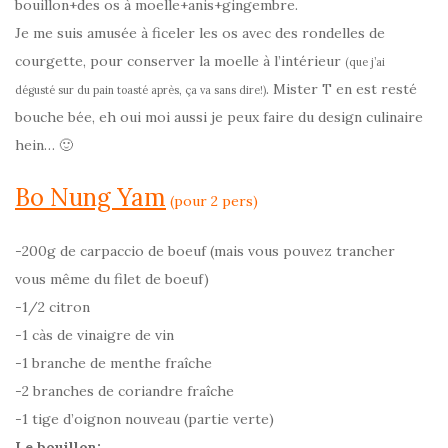
bouillon+des os à moelle+anis+gingembre.
Je me suis amusée à ficeler les os avec des rondelles de
courgette, pour conserver la moelle à l’intérieur
(que j’ai
. Mister T en est resté
dégusté sur du pain toasté après, ça va sans dire!)
bouche bée, eh oui moi aussi je peux faire du design culinaire
hein… 🙂
Bo Nung Yam
(pour 2 pers)
-200g de carpaccio de boeuf (mais vous pouvez trancher
vous même du filet de boeuf)
-1/2 citron
-1 càs de vinaigre de vin
-1 branche de menthe fraîche
-2 branches de coriandre fraîche
-1 tige d’oignon nouveau (partie verte)
Le bouillon: