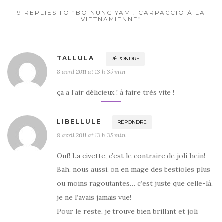
k
9 REPLIES TO “BO NUNG YAM : CARPACCIO À LA
VIETNAMIENNE”
TALLULA
RÉPONDRE
8 avril 2011 at 13 h 35 min
ça a l’air délicieux ! à faire très vite !
LIBELLULE
RÉPONDRE
8 avril 2011 at 13 h 35 min
Ouf! La civette, c’est le contraire de joli hein!
Bah, nous aussi, on en mage des bestioles plus
ou moins ragoutantes… c’est juste que celle-là,
je ne l’avais jamais vue!
Pour le reste, je trouve bien brillant et joli