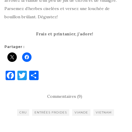
arrosez la viande d’un peu de jus de citron et de vinaigre.
Parsemez d’herbes ciselées et versez une louchée de
bouillon brûlant. Dégustez!
Frais et printanier, j’adore!
Partager :
F
T
P
a
w
ar
c
it
ta
Commentaires (9)
e
te
g
b
r
er
CRU
ENTRÉES FROIDES
VIANDE
VIETNAM
o
o