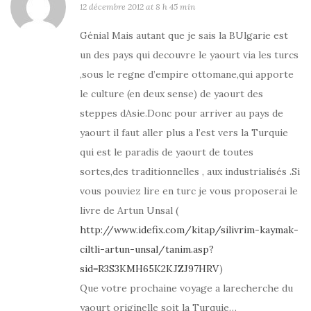
12 décembre 2012 at 8 h 45 min
Génial Mais autant que je sais la BUlgarie est
un des pays qui decouvre le yaourt via les turcs
,sous le regne d’empire ottomane,qui apporte
le culture (en deux sense) de yaourt des
steppes dAsie.Donc pour arriver au pays de
yaourt il faut aller plus a l’est vers la Turquie
qui est le paradis de yaourt de toutes
sortes,des traditionnelles , aux industrialisés .Si
vous pouviez lire en turc je vous proposerai le
livre de Artun Unsal (
http://www.idefix.com/kitap/silivrim-kaymak-
ciltli-artun-unsal/tanim.asp?
sid=R3S3KMH65K2KJZJ97HRV
)
Que votre prochaine voyage a larecherche du
yaourt originelle soit la Turquie…