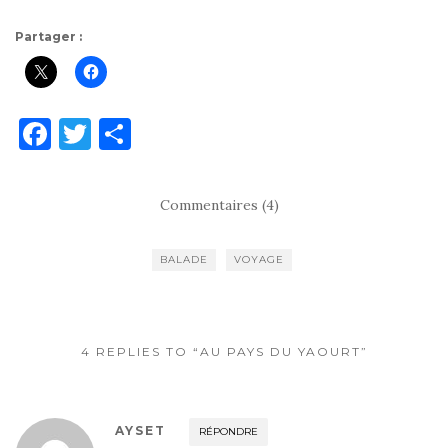
Partager :
F
T
P
a
w
ar
c
it
ta
Commentaires (4)
e
te
g
b
r
er
BALADE
VOYAGE
o
o
k
4 REPLIES TO “AU PAYS DU YAOURT”
AYSET
RÉPONDRE