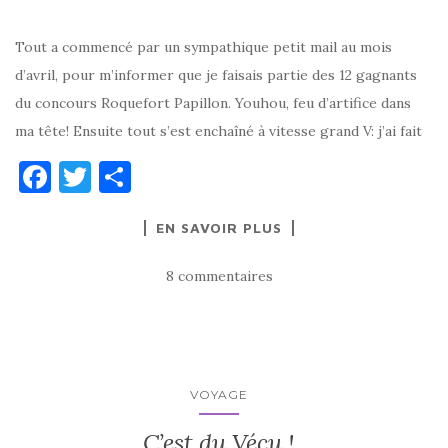
Tout a commencé par un sympathique petit mail au mois
d’avril, pour m’informer que je faisais partie des 12 gagnants
du concours Roquefort Papillon. Youhou, feu d’artifice dans
ma tête! Ensuite tout s’est enchaîné à vitesse grand V: j’ai fait
F
T
P
a
w
ar
EN SAVOIR PLUS
c
it
ta
e
te
g
8 commentaires
b
r
er
o
o
k
VOYAGE
C’est du Vécu !