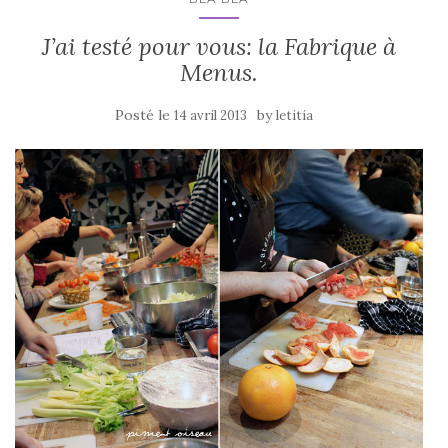
k
J’ai testé pour vous: la Fabrique à
Menus.
Posté le
by
14 avril 2013
letitia