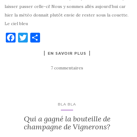
laisser passer celle-ci! Nous y sommes allés aujourd’hui car
hier la météo donnait plutôt envie de rester sous la couette.
Le ciel bleu
F
T
P
a
w
ar
EN SAVOIR PLUS
c
it
ta
e
te
g
7 commentaires
b
r
er
o
o
k
BLA BLA
Qui a gagné la bouteille de
champagne de Vignerons?