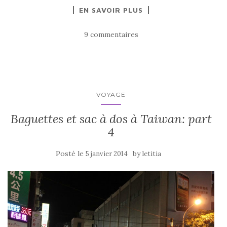
a
w
ar
EN SAVOIR PLUS
c
it
ta
e
te
g
9 commentaires
b
r
er
o
o
k
VOYAGE
Baguettes et sac à dos à Taiwan: part
4
Posté le
by
5 janvier 2014
letitia