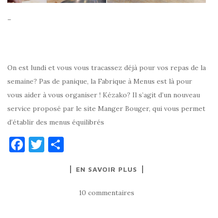
–
On est lundi et vous vous tracassez déjà pour vos repas de la
semaine? Pas de panique, la Fabrique à Menus est là pour
vous aider à vous organiser ! Kézako? Il s’agit d’un nouveau
service proposé par le site Manger Bouger, qui vous permet
d’établir des menus équilibrés
F
T
P
a
w
ar
EN SAVOIR PLUS
c
it
ta
e
te
g
10 commentaires
b
r
er