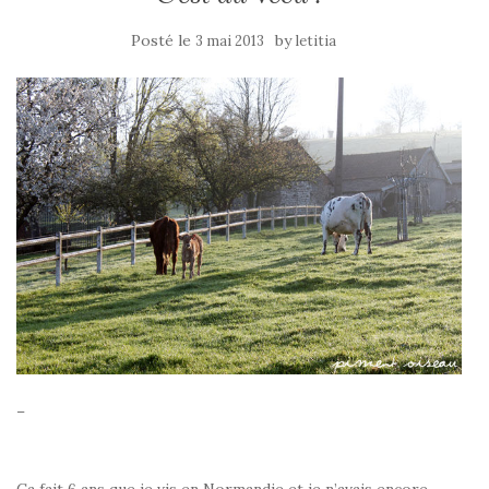
Posté le
by
3 mai 2013
letitia
–
Ca fait 6 ans que je vis en Normandie et je n’avais encore