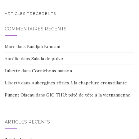
o
o
NAVIGATION
ARTICLES PRÉCÉDENTS
k
AU
COMMENTAIRES RÉCENTS
SEIN
DES
Marc
dans
Bandjan Bourani
ARTICLES
Aurélie
dans
Salada de polvo
Juliette
dans
Cornichons maison
Liberty
dans
Aubergines rôties à la chapelure croustillante
Piment Oiseau
dans
GIO THU: pâté de tête à la vietnamienne
ARTICLES RÉCENTS