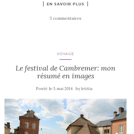
EN SAVOIR PLUS
c
it
ta
e
te
g
3 commentaires
b
r
er
o
o
k
VOYAGE
Le festival de Cambremer: mon
résumé en images
Posté le
by
5 mai 2014
letitia