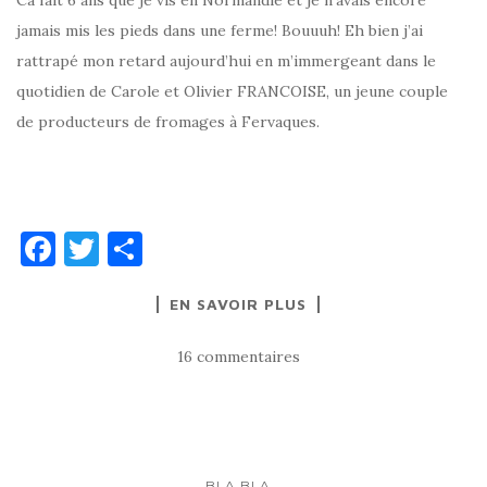
jamais mis les pieds dans une ferme! Bouuuh! Eh bien j’ai
rattrapé mon retard aujourd’hui en m’immergeant dans le
quotidien de Carole et Olivier FRANCOISE, un jeune couple
de producteurs de fromages à Fervaques.
F
T
P
a
w
ar
EN SAVOIR PLUS
c
it
ta
e
te
g
16 commentaires
b
r
er
o
o
BLA BLA