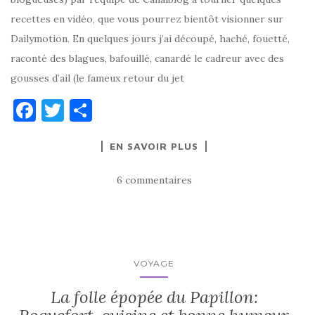
recettes en vidéo, que vous pourrez bientôt visionner sur
Dailymotion. En quelques jours j’ai découpé, haché, fouetté,
raconté des blagues, bafouillé, canardé le cadreur avec des
gousses d’ail (le fameux retour du jet
F
T
P
a
w
ar
EN SAVOIR PLUS
c
it
ta
e
te
g
6 commentaires
b
r
er
o
o
k
VOYAGE
La folle épopée du Papillon: