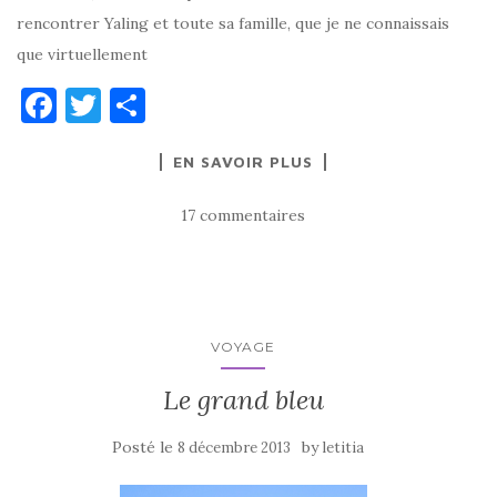
rencontrer Yaling et toute sa famille, que je ne connaissais
que virtuellement
F
T
P
a
w
ar
EN SAVOIR PLUS
c
it
ta
e
te
g
17 commentaires
b
r
er
o
o
k
VOYAGE
Le grand bleu
Posté le
by
8 décembre 2013
letitia