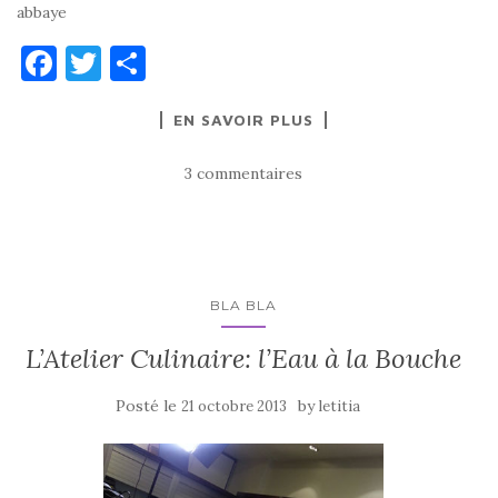
abbaye
F
T
P
a
w
ar
EN SAVOIR PLUS
c
it
ta
e
te
g
3 commentaires
b
r
er
o
o
k
BLA BLA
L’Atelier Culinaire: l’Eau à la Bouche
Posté le
by
21 octobre 2013
letitia