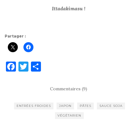
Ittadakimasu !
Partager :
F
T
P
a
w
ar
c
it
ta
Commentaires (9)
e
te
g
b
r
er
ENTRÉES FROIDES
JAPON
PÂTES
SAUCE SOJA
o
VÉGÉTARIEN
o
k