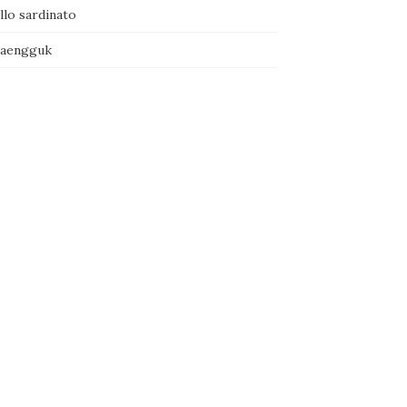
llo sardinato
naengguk