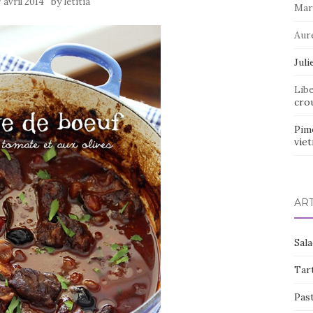
by
7 avril 2014
letitia
Mar
Aur
Juli
Lib
crou
Pim
vie
AR
Sal
Tart
Pas