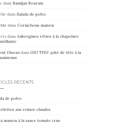
c
dans
Bandjan Bourani
élie
dans
Salada de polvo
ette
dans
Cornichons maison
erty
dans
Aubergines rôties à la chapelure
stillante
ent Oiseau
dans
GIO THU: pâté de tête à la
tnamienne
TICLES RÉCENTS
ada de polvo
elettes aux reines-claudes
ta maison à la sauce tomate crue