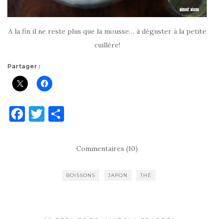
A la fin il ne reste plus que la mousse… à déguster à la petite
cuillère!
Partager :
F
T
P
a
w
ar
c
it
ta
Commentaires (10)
e
te
g
b
r
er
BOISSONS
JAPON
THÉ
o
o