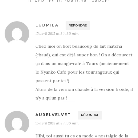
k
10 REPLIES TO “MATCHA FRAPPÉ”
LUDMILA
RÉPONDRE
15 avril 2015 at 8 h 36 min
Chez moi on boit beaucoup de lait matcha
(chaud), qui est déjà super bon ! On a découvert
ça dans un manga-café à Tours (anciennement
le Nyanko Café pour les tourangeaux qui
passent par ici !).
Alors de la version chaude à la version froide, il
n’y a qu’un pas !
AURELVELVET
RÉPONDRE
15 avril 2015 at 8 h 36 min
Hihi, toi aussi tu es en mode « nostalgie de la