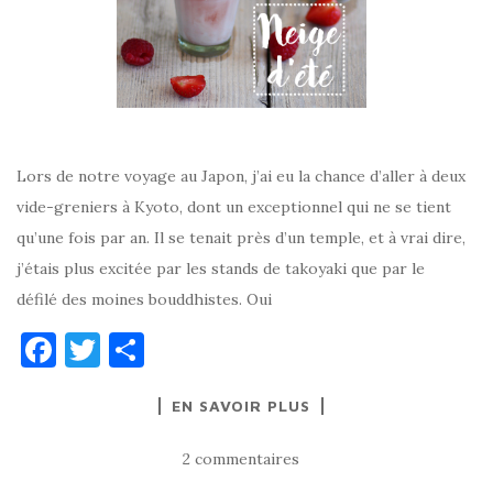
Lors de notre voyage au Japon, j’ai eu la chance d’aller à deux
vide-greniers à Kyoto, dont un exceptionnel qui ne se tient
qu’une fois par an. Il se tenait près d’un temple, et à vrai dire,
j’étais plus excitée par les stands de takoyaki que par le
défilé des moines bouddhistes. Oui
F
T
P
a
w
ar
EN SAVOIR PLUS
c
it
ta
e
te
g
2 commentaires
b
r
er