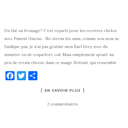
Du thé au fromage? C’est reparti pour les recettes chelou
avec Piment Oiseau… No stress les amis, comme son nom ne
l’indique pas, je n’ai pas gratiné mon Earl Grey avec du
munster ou de roquefort, ouf. Mais simplement ajouté un
peu de cream cheese dans ce nuage flottant, qui ressemble
F
T
P
a
w
ar
EN SAVOIR PLUS
c
it
ta
e
te
g
2 commentaires
b
r
er
o