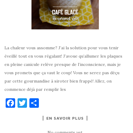
La chaleur vous assomme? J’ai la solution pour vous tenir
éveillé tout en vous régalant! J’avoue qu’allumer les plaques
en pleine canicule relève presque de l’inconscience, mais je
vous promets que ça vaut le coup! Vous ne serez pas déçu
par cette gourmandise à siroter bien frappé! Allez, on
commence déjà par remplir les
F
T
P
a
w
ar
EN SAVOIR PLUS
c
it
ta
e
te
g
No comments yet