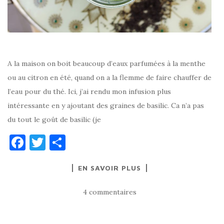
A la maison on boit beaucoup d’eaux parfumées à la menthe
ou au citron en été, quand on a la flemme de faire chauffer de
l’eau pour du thé. Ici, j’ai rendu mon infusion plus
intéressante en y ajoutant des graines de basilic. Ca n’a pas
du tout le goût de basilic (je
F
T
P
a
w
ar
EN SAVOIR PLUS
c
it
ta
e
te
g
4 commentaires
b
r
er
o