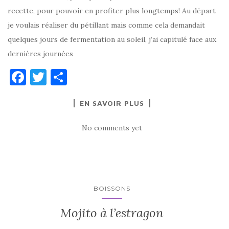
recette, pour pouvoir en profiter plus longtemps! Au départ
je voulais réaliser du pétillant mais comme cela demandait
quelques jours de fermentation au soleil, j’ai capitulé face aux
dernières journées
F
T
P
a
w
ar
EN SAVOIR PLUS
c
it
ta
e
te
g
No comments yet
b
r
er
o
o
k
BOISSONS
Mojito à l’estragon