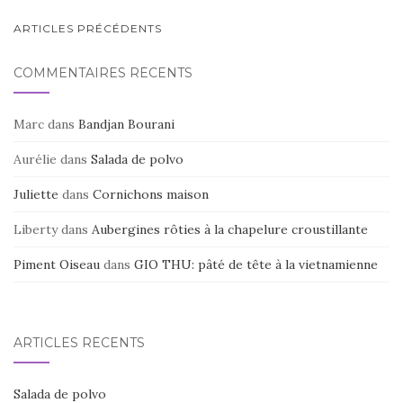
o
NAVIGATION
ARTICLES PRÉCÉDENTS
k
AU
COMMENTAIRES RÉCENTS
SEIN
DES
Marc
dans
Bandjan Bourani
ARTICLES
Aurélie
dans
Salada de polvo
Juliette
dans
Cornichons maison
Liberty
dans
Aubergines rôties à la chapelure croustillante
Piment Oiseau
dans
GIO THU: pâté de tête à la vietnamienne
ARTICLES RÉCENTS
Salada de polvo