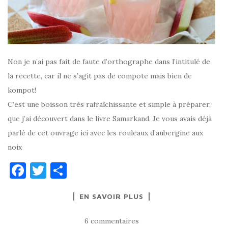
Non je n’ai pas fait de faute d’orthographe dans l’intitulé de
la recette, car il ne s’agit pas de compote mais bien de
kompot!
C’est une boisson très rafraîchissante et simple à préparer,
que j’ai découvert dans le livre Samarkand. Je vous avais déjà
parlé de cet ouvrage ici avec les rouleaux d’aubergine aux
noix
F
T
P
a
w
ar
EN SAVOIR PLUS
c
it
ta
e
te
g
6 commentaires