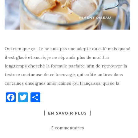
Oui rien que ça. Je ne suis pas une adepte du café mais quand
il est glacé et sucré, je ne réponds plus de moi! J’ai
longtemps cherché la formule parfaite, afin de retrouver la
texture onctueuse de ce breuvage, qui coûte un bras dans
certaines enseignes américaines (ou françaises, qui se la
F
T
P
a
w
ar
EN SAVOIR PLUS
c
it
ta
e
te
g
5 commentaires
b
r
er