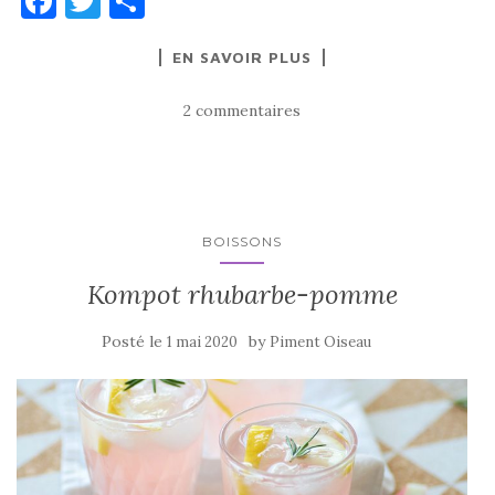
F
T
P
a
w
ar
EN SAVOIR PLUS
c
it
ta
e
te
g
2 commentaires
b
r
er
o
o
k
BOISSONS
Kompot rhubarbe-pomme
Posté le
by
1 mai 2020
Piment Oiseau