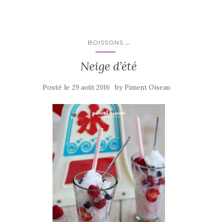
o
o
k
...
BOISSONS
Neige d’été
Posté le
by
29 août 2016
Piment Oiseau