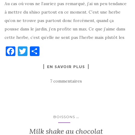
Au cas où vous ne l’auriez pas remarqué, j’ai un peu tendance
à mettre du shiso partout en ce moment. C’est une herbe
qu’on ne trouve pas partout donc forcément, quand ça
pousse dans le jardin, j’en profite un max. Ce que j’aime dans
cette herbe, c’est qu’elle ne sent pas l’herbe mais plutôt les
F
T
P
a
w
ar
EN SAVOIR PLUS
c
it
ta
e
te
g
7 commentaires
b
r
er
o
o
k
...
BOISSONS
Milk shake au chocolat