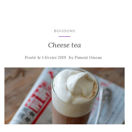
b
r
er
o
o
k
BOISSONS
Cheese tea
Posté le
by
1 février 2019
Piment Oiseau