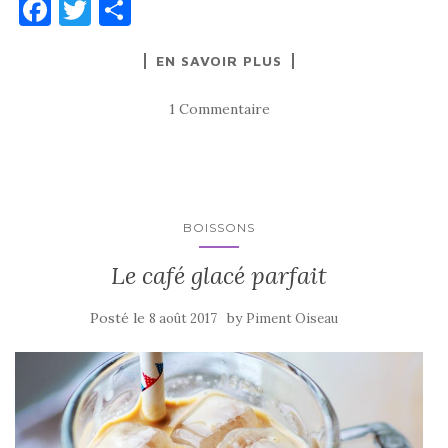
F
T
P
a
w
ar
EN SAVOIR PLUS
c
it
ta
e
te
g
1 Commentaire
b
r
er
o
o
k
BOISSONS
Le café glacé parfait
Posté le
by
8 août 2017
Piment Oiseau