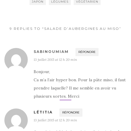
b
r
er
JAPON
LÉGUMES
VÉGÉTARIEN
o
o
k
9 REPLIES TO “SALADE D’AUBERGINES AU MISO”
SABINOUMIAM
RÉPONDRE
13 juillet 2015 at 12 h 20 min
Bonjour,
Ca m’a l’air hyper bon. Pour la pâte miso, il faut
prendre laquelle? Il me semble en avoir vu
plusieurs sortes. Merci
LÉTITIA
RÉPONDRE
13 juillet 2015 at 12 h 20 min