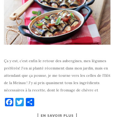
Ça y est, c’est enfin le retour des aubergines, mes légumes
préférés! J’en ai planté récemment dans mon jardin, mais en
attendant que ça pousse, je me tourne vers les celles de l’Ilôt
de la Meinau ! J’y ai pris quasiment tous les ingrédients
nécessaires à la recette, dont le fromage de chèvre et
F
T
P
a
w
ar
EN SAVOIR PLUS