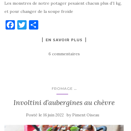
Les monstres de notre potager pesaient chacun plus d’1 kg,
et pour changer de la soupe froide
F
T
P
a
w
ar
EN SAVOIR PLUS
c
it
ta
e
te
g
6 commentaires
b
r
er
o
o
k
...
FROMAGE
Involtini d’aubergines au chèvre
Posté le
by
16 juin 2022
Piment Oiseau