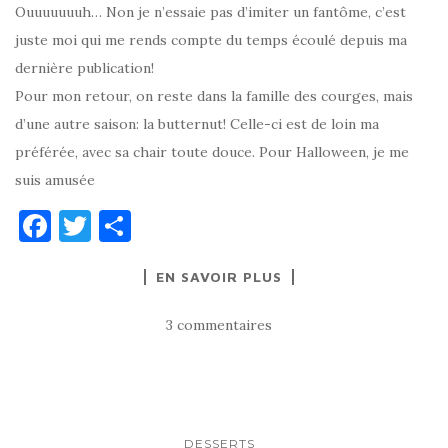
Ouuuuuuuh… Non je n’essaie pas d’imiter un fantôme, c’est
juste moi qui me rends compte du temps écoulé depuis ma
dernière publication!
Pour mon retour, on reste dans la famille des courges, mais
d’une autre saison: la butternut! Celle-ci est de loin ma
préférée, avec sa chair toute douce. Pour Halloween, je me
suis amusée
F
T
P
a
w
ar
EN SAVOIR PLUS
c
it
ta
e
te
g
3 commentaires
b
r
er
o
o
DESSERTS