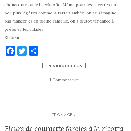
choucroute ou le baeckeoffe. Même pour les recettes un
peu plus légères comme la tarte flambée, on ne s’imagine
pas manger ça en pleine canicule, on a plutôt tendance à
préférer les salades.
Eh bien
F
T
P
a
w
ar
EN SAVOIR PLUS
c
it
ta
e
te
g
1 Commentaire
b
r
er
o
o
k
...
FROMAGE
Fleurs de courgette farcies à la ricotta