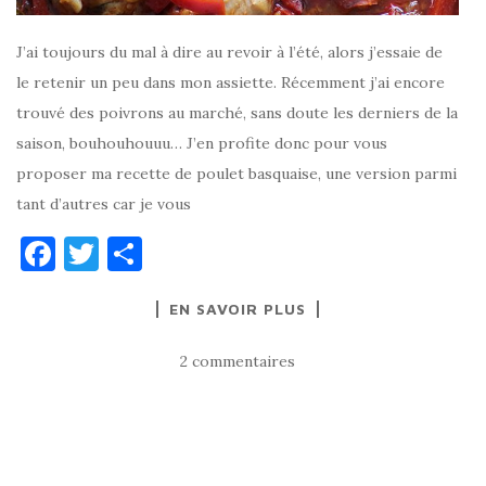
J’ai toujours du mal à dire au revoir à l’été, alors j’essaie de
le retenir un peu dans mon assiette. Récemment j’ai encore
trouvé des poivrons au marché, sans doute les derniers de la
saison, bouhouhouuu… J’en profite donc pour vous
proposer ma recette de poulet basquaise, une version parmi
tant d’autres car je vous
F
T
P
a
w
ar
EN SAVOIR PLUS
c
it
ta
e
te
g
2 commentaires
b
r
er
o
o