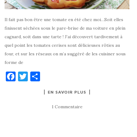
Il fait pas bon être une tomate en été chez moi…Soit elles
finissent séchées sous le pare-brise de ma voiture en plein
cagnard, soit dans une tarte ! J’ai découvert tardivement à
quel point les tomates cerises sont délicieuses rôties au
four, et sur les réseaux on m’a suggéré de les cuisiner sous
forme de
F
T
P
a
w
ar
EN SAVOIR PLUS
c
it
ta
e
te
g
1 Commentaire
b
r
er
o
o