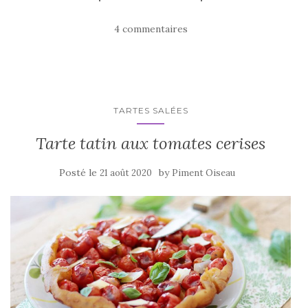
c
it
ta
e
te
g
4 commentaires
b
r
er
o
o
k
TARTES SALÉES
Tarte tatin aux tomates cerises
Posté le
by
21 août 2020
Piment Oiseau