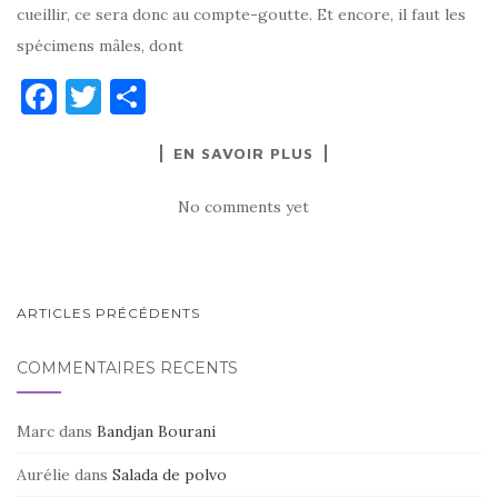
cueillir, ce sera donc au compte-goutte. Et encore, il faut les
spécimens mâles, dont
F
T
P
a
w
ar
EN SAVOIR PLUS
c
it
ta
e
te
g
No comments yet
b
r
er
o
o
NAVIGATION
ARTICLES PRÉCÉDENTS
k
AU
COMMENTAIRES RÉCENTS
SEIN
DES
Marc
dans
Bandjan Bourani
ARTICLES
Aurélie
dans
Salada de polvo