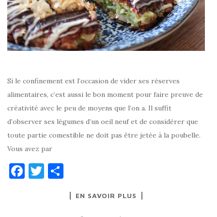
Si le confinement est l’occasion de vider ses réserves
alimentaires, c’est aussi le bon moment pour faire preuve de
créativité avec le peu de moyens que l’on a. Il suffit
d’observer ses légumes d’un oeil neuf et de considérer que
toute partie comestible ne doit pas être jetée à la poubelle.
Vous avez par
F
T
P
a
w
ar
EN SAVOIR PLUS
c
it
ta