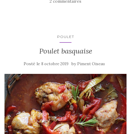
e
te
g
2 commentaires
b
r
er
o
o
k
POULET
Poulet basquaise
Posté le
by
8 octobre 2019
Piment Oiseau