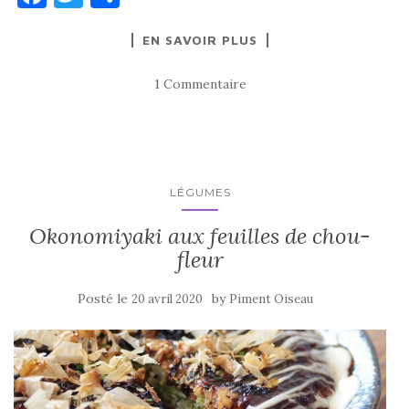
a
w
ar
EN SAVOIR PLUS
c
it
ta
e
te
g
1 Commentaire
b
r
er
o
o
k
LÉGUMES
Okonomiyaki aux feuilles de chou-
fleur
Posté le
by
20 avril 2020
Piment Oiseau