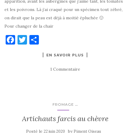
apparition, avant les aubergines que j’aime tant, les tomates
et les poivrons. Là j’ai craqué pour un spécimen tout zébré,
on dirait que la peau est déjà à moitié épluchée 🙂
Pour changer de la chair
F
T
P
a
w
ar
EN SAVOIR PLUS
c
it
ta
e
te
g
1 Commentaire
b
r
er
o
o
k
...
FROMAGE
Artichauts farcis au chèvre
Posté le
by
22 juin 2020
Piment Oiseau