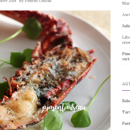
by
mbre 2018
Piment Oiseau
Mar
Aur
Juli
Lib
crou
Pim
vie
AR
Sal
Tart
Pas