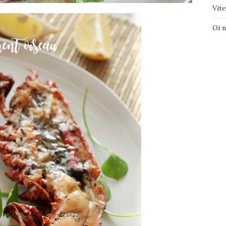
Vite
Oi 