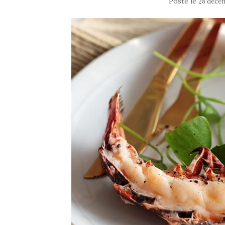
Posté le
28 déce