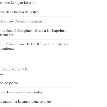
c
dans
Bandjan Bourani
élie
dans
Salada de polvo
ette
dans
Cornichons maison
erty
dans
Aubergines rôties à la chapelure
stillante
ent Oiseau
dans
GIO THU: pâté de tête à la
tnamienne
TICLES RÉCENTS
ada de polvo
elettes aux reines-claudes
ta maison à la sauce tomate crue