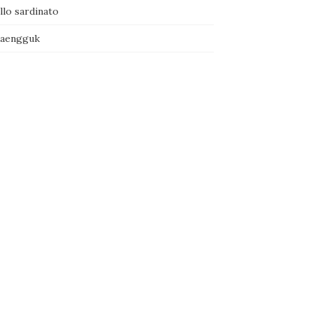
llo sardinato
naengguk