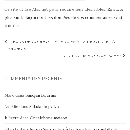
Ce site utilise Akismet pour réduire les indésirables.
En savoir
plus sur la façon dont les données de vos commentaires sont
traitées
.
Navigation
FLEURS DE COURGETTE FARCIES À LA RICOTTA ET À
d'article
L’ANCHOIS
CLAFOUTIS AUX QUETSCHES
COMMENTAIRES RÉCENTS
Marc
dans
Bandjan Bourani
Aurélie
dans
Salada de polvo
Juliette
dans
Cornichons maison
Liberty
dans
Aubergines rôties à la chapelure croustillante