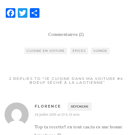
F
T
P
a
w
ar
c
it
ta
Commentaires (2)
e
te
g
b
r
er
CUISINE EN VOITURE
ÉPICES
VIANDE
o
o
k
2 REPLIES TO “JE CUISINE DANS MA VOITURE #4 :
BOEUF SÉCHÉ À LA LAOTIENNE”
FLORENCE
RÉPONDRE
24 juillet 2019 at 13 h 31 min
Top ta recette!! en tout cas,tu es une bonne