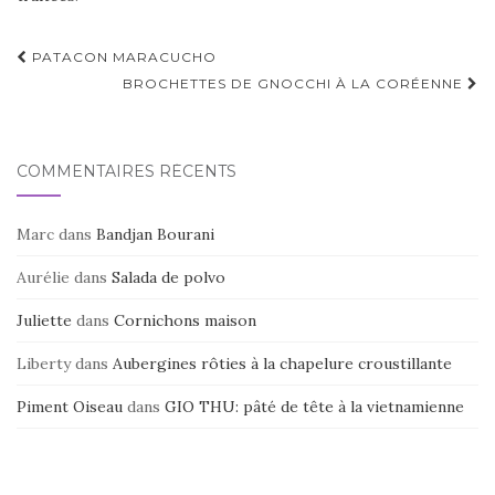
Navigation
PATACON MARACUCHO
d'article
BROCHETTES DE GNOCCHI À LA CORÉENNE
COMMENTAIRES RÉCENTS
Marc
dans
Bandjan Bourani
Aurélie
dans
Salada de polvo
Juliette
dans
Cornichons maison
Liberty
dans
Aubergines rôties à la chapelure croustillante
Piment Oiseau
dans
GIO THU: pâté de tête à la vietnamienne