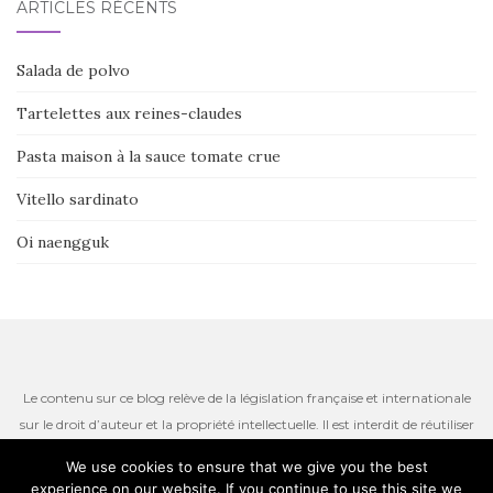
ARTICLES RÉCENTS
Salada de polvo
Tartelettes aux reines-claudes
Pasta maison à la sauce tomate crue
Vitello sardinato
Oi naengguk
Le contenu sur ce blog relève de la législation française et internationale
sur le droit d’auteur et la propriété intellectuelle. Il est interdit de réutiliser
ou de reproduire le contenu du site, incluant les textes, les photos ou
We use cookies to ensure that we give you the best
autres ressources iconographiques qui restent la propriété de l’auteur.
experience on our website. If you continue to use this site we