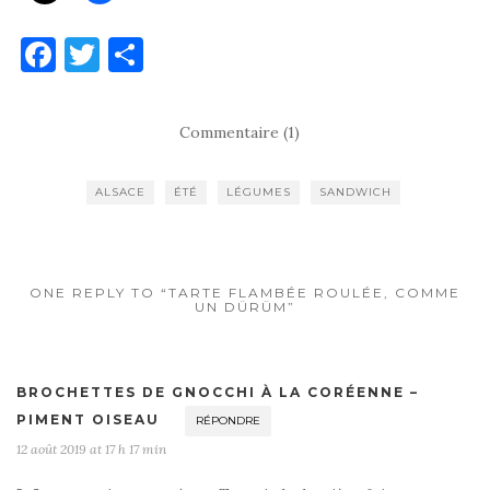
F
T
P
a
w
ar
c
it
ta
Commentaire (1)
e
te
g
b
r
er
ALSACE
ÉTÉ
LÉGUMES
SANDWICH
o
o
k
ONE REPLY TO “TARTE FLAMBÉE ROULÉE, COMME
UN DÜRÜM”
BROCHETTES DE GNOCCHI À LA CORÉENNE –
PIMENT OISEAU
RÉPONDRE
12 août 2019 at 17 h 17 min