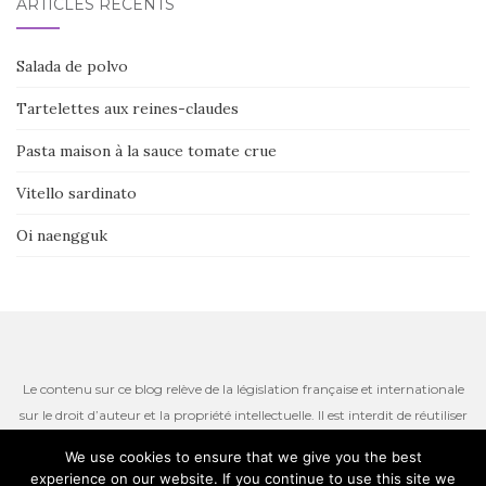
ARTICLES RÉCENTS
Salada de polvo
Tartelettes aux reines-claudes
Pasta maison à la sauce tomate crue
Vitello sardinato
Oi naengguk
Le contenu sur ce blog relève de la législation française et internationale
sur le droit d’auteur et la propriété intellectuelle. Il est interdit de réutiliser
ou de reproduire le contenu du site, incluant les textes, les photos ou
We use cookies to ensure that we give you the best
autres ressources iconographiques qui restent la propriété de l’auteur.
experience on our website. If you continue to use this site we