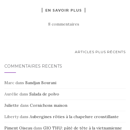
a
w
ar
EN SAVOIR PLUS
c
it
ta
e
te
g
8 commentaires
b
r
er
o
o
NAVIGATION
ARTICLES PLUS RÉCENTS
k
AU
COMMENTAIRES RÉCENTS
SEIN
DES
Marc
dans
Bandjan Bourani
ARTICLES
Aurélie
dans
Salada de polvo
Juliette
dans
Cornichons maison
Liberty
dans
Aubergines rôties à la chapelure croustillante
Piment Oiseau
dans
GIO THU: pâté de tête à la vietnamienne