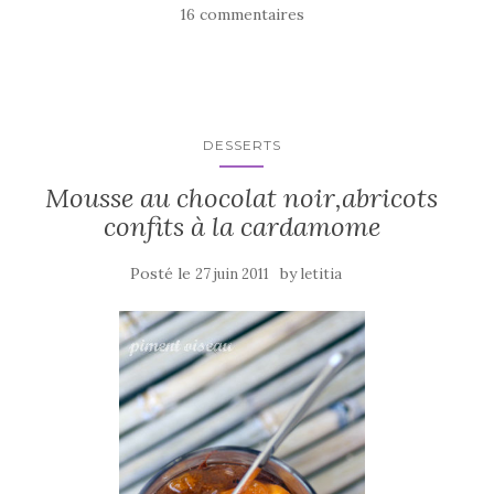
e
te
g
16 commentaires
b
r
er
o
o
k
DESSERTS
Mousse au chocolat noir,abricots
confits à la cardamome
Posté le
by
27 juin 2011
letitia