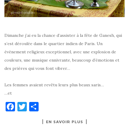
Dimanche j’ai eu la chance d’assister à la fête de Ganesh, qui
s’est déroulée dans le quartier indien de Paris. Un
évènement religieux exceptionnel, avec une explosion de
couleurs, une musique ennivrante, beaucoup d’émotions et
des prières qui vous font vibrer…
Les femmes avaient revêtu leurs plus beaux saris…
…et
F
T
P
a
w
ar
EN SAVOIR PLUS
c
it
ta