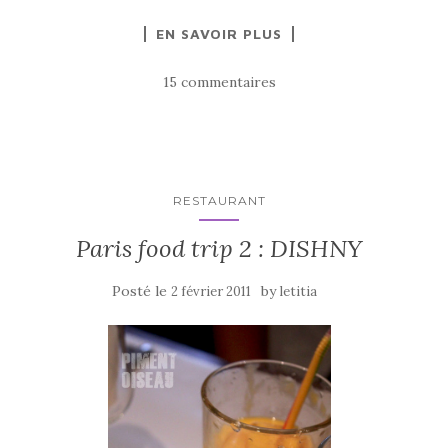
a
w
ar
EN SAVOIR PLUS
c
it
ta
e
te
g
15 commentaires
b
r
er
o
o
k
RESTAURANT
Paris food trip 2 : DISHNY
Posté le
by
2 février 2011
letitia