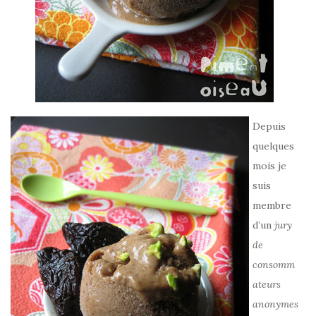
Depuis
quelques
mois je
suis
membre
d’un
jury
de
consomm
ateurs
anonymes