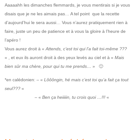
Aaaaahh les dimanches flemmards, je vous mentirais si je vous
disais que je ne les aimais pas… A tel point que la recette
d’aujourd’hui le sera aussi… Vous n’aurez pratiquement rien à
faire, juste un peu de patience et à vous la gloire à l’heure de
l’apéro !
Vous aurez droit à «
Attends, c’est toi qui l’a fait toi-même ???
« , et eux ils auront droit à des yeux levés au ciel et à «
Mais
bien sûr ma chère, pour qui tu me prends…
» 🙂
*en calédonien: – «
Lôôôngin, hé mais c’est toi qu’a fait ça tout
seul???
«
– «
Ben ça heiiiiin, tu crois quoi …!!!
«