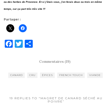
ou des herbes de Provence. Et si j’étais vous, j’en ferais deux ou trois en même
temps, car ça part très très vite !!!
Partager :
F
T
P
a
w
ar
c
it
ta
Commentaires (19)
e
te
g
b
r
er
CANARD
CRU
ÉPICES
FRENCH TOUCH
VIANDE
o
o
k
19 REPLIES TO “MAGRET DE CANARD SÉCHÉ AU
POIVRE”