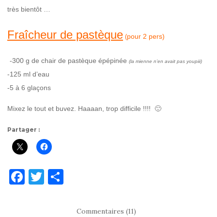
très bientôt …
Fraîcheur de pastèque
pour 2 pers)
(
-300 g de chair de pastèque épépinée
(la mienne n’en avait pas youpiii)
-125 ml d’eau
-5 à 6 glaçons
Mixez le tout et buvez. Haaaan, trop difficile !!!! 🙂
Partager :
F
T
P
a
w
ar
c
it
ta
Commentaires (11)