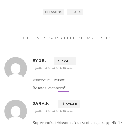
e
te
g
b
r
er
BOISSONS
FRUITS
o
o
k
11 REPLIES TO “FRAÎCHEUR DE PASTÈQUE”
EYGEL
RÉPONDRE
5 juillet 2010 at 10 h 16 min
Pastèque… Miam!
Bonnes vacances!!
SARA.KI
RÉPONDRE
5 juillet 2010 at 10 h 16 min
Super rafraichissant c’est vrai, et ça rappelle le