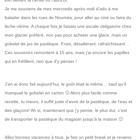
loin devant la cerise ou l’abricot.
Je me souviens de mes mercredis après-midi d’ado à me
balader dans les rues de Nouméa, pour aller au ciné ou faire du
lèche-vitrine. A chaque fois je faisais une escale obligatoire chez
mon glacier préféré, non pas pour acheter une glace, mais un
gobelet de jus de pastèque. Frais, désaltérant, rafraîchissant…
Ces souvenirs remontent à 15 ans, mais j’ai encore les papilles
qui en frétillent, rien que d’y penser !
J’en ai donc fait aujourd’hui, le goût était le même… sauf qu’il
manquait le gobelet en carton 🙂 Alors plus facile comme
recette, tu meurs, il suffit juste d’avoir de la pastèque, de l’eau et
des glaçons! Ah si, maintenant que j’y pense, le plus dur, c’est
de transporter la pastèque du magasin jusqu’à la maison 🙂
Allez bonnes vacances à tous, je fais un petit break et je reviens