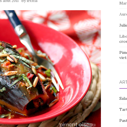
by
6 août 2011
letitia
Mar
Aur
Juli
Lib
crou
Pim
vie
AR
Sal
Tart
Pas