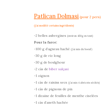
Patlican Dolmasi
(pour 2 pers)
(j’ai modifié certains ingrédients)
-2 belles aubergines
(environ 450g en tout)
Pour la farce:
-100 g d’agneau haché
(j’ai mis du boeuf)
-30 g de riz long
-30 g de boulghour
-2 càs de
biber salçasi
-1 oignon
-1 càs de raisins secs
(j’ai mis 4 abricots séchés)
-1 càs de pignons de pin
-1 dizaine de feuilles de menthe ciselées
-1 càs d’aneth hachée