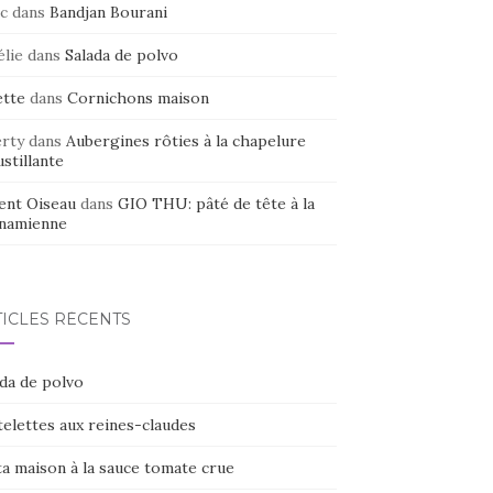
c
dans
Bandjan Bourani
élie
dans
Salada de polvo
ette
dans
Cornichons maison
erty
dans
Aubergines rôties à la chapelure
stillante
ent Oiseau
dans
GIO THU: pâté de tête à la
tnamienne
TICLES RÉCENTS
ada de polvo
elettes aux reines-claudes
ta maison à la sauce tomate crue