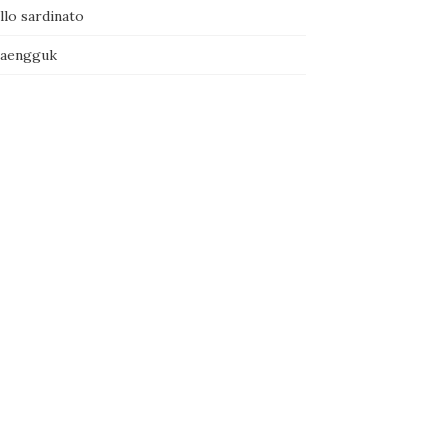
llo sardinato
naengguk