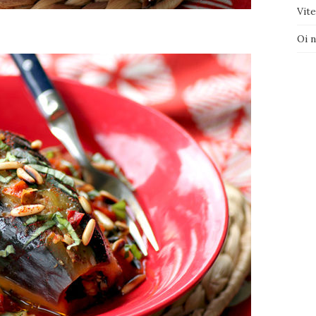
Vite
–
Oi 