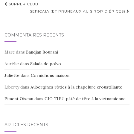
Navigation
SUPPER CLUB
d'article
SERICAIA (ET PRUNEAUX AU SIROP D’ÉPICES)
COMMENTAIRES RÉCENTS
Marc
dans
Bandjan Bourani
Aurélie
dans
Salada de polvo
Juliette
dans
Cornichons maison
Liberty
dans
Aubergines rôties à la chapelure croustillante
Piment Oiseau
dans
GIO THU: pâté de tête à la vietnamienne
ARTICLES RÉCENTS