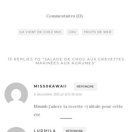
a
w
ar
c
it
ta
Commentaires (13)
e
te
g
b
r
er
ÇA VIENT DE CHEZ MOI
CRU
FRUITS DE MER
o
o
k
13 REPLIES TO “SALADE DE CHOU AUX CREVETTES
MARINÉES AUX AGRUMES”
MISS0KAWAII
RÉPONDRE
6 décembre 2011 at 12 h 18 min
Mmmh j’adore ta recette =) idéale pour cette
été
LUDMILA
RÉPONDRE