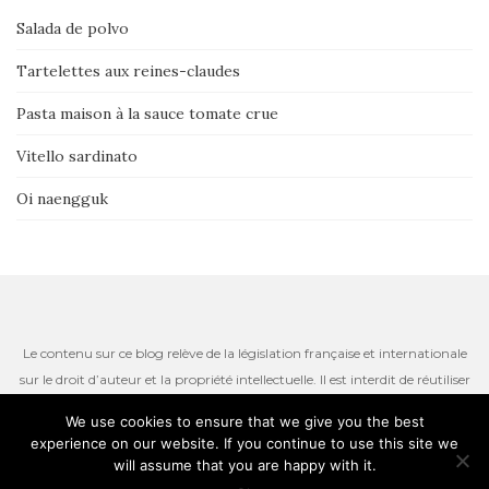
Salada de polvo
Tartelettes aux reines-claudes
Pasta maison à la sauce tomate crue
Vitello sardinato
Oi naengguk
Le contenu sur ce blog relève de la législation française et internationale
sur le droit d’auteur et la propriété intellectuelle. Il est interdit de réutiliser
ou de reproduire le contenu du site, incluant les textes, les photos ou
We use cookies to ensure that we give you the best
autres ressources iconographiques qui restent la propriété de l’auteur.
experience on our website. If you continue to use this site we
Thème par
Colorlib
. Propulsé par
WordPress
will assume that you are happy with it.