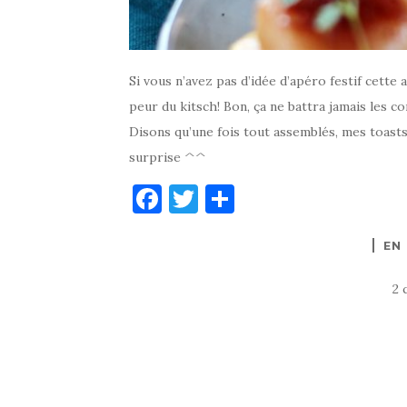
Si vous n’avez pas d’idée d’apéro festif cette a
peur du kitsch! Bon, ça ne battra jamais les
Disons qu’une fois tout assemblés, mes toasts
surprise ^^
F
T
P
a
w
ar
EN
c
it
ta
e
te
g
2 
b
r
er
o
o
k