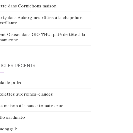
ette
dans
Cornichons maison
erty
dans
Aubergines rôties à la chapelure
stillante
ent Oiseau
dans
GIO THU: pâté de tête à la
tnamienne
TICLES RÉCENTS
ada de polvo
elettes aux reines-claudes
ta maison à la sauce tomate crue
llo sardinato
naengguk