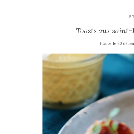
k
F
Toasts aux saint-J
Posté le
20 déce