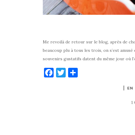
Me revoilà de retour sur le blog, après de c
beaucoup plu à tous les trois, on s’est amusé 
souvenirs gustatifs datent du même jour où l’on
F
T
P
a
w
ar
EN
c
it
ta
e
te
g
1
b
r
er
o
o