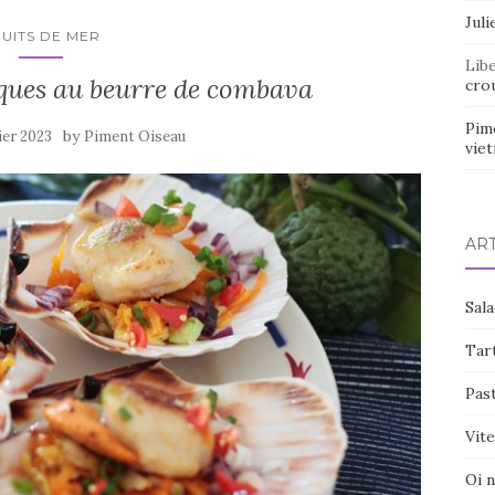
Juli
RUITS DE MER
Lib
cques au beurre de combava
crou
Pim
by
ier 2023
Piment Oiseau
vie
AR
Sal
Tart
Pas
Vite
Oi 