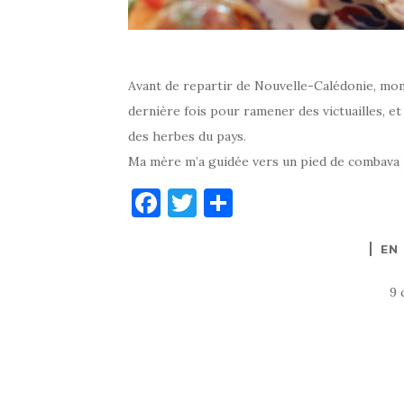
Avant de repartir de Nouvelle-Calédonie, mon
dernière fois pour ramener des victuailles, et d
des herbes du pays.
Ma mère m’a guidée vers un pied de combava pl
F
T
P
a
w
ar
EN
c
it
ta
e
te
g
9 
b
r
er
o
o