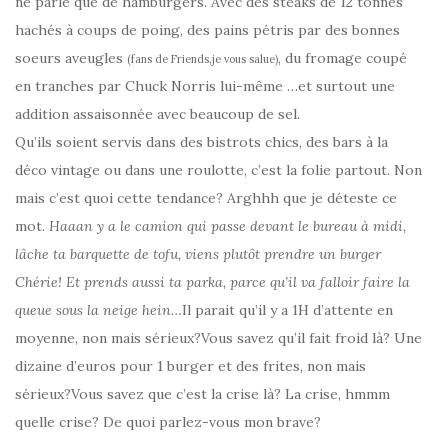
ne parle que de hamburgers. Avec des steaks de 12 tonnes
hachés à coups de poing, des pains pétris par des bonnes
soeurs aveugles
, du fromage coupé
(fans de Friends,je vous salue)
en tranches par Chuck Norris lui-même …et surtout une
addition assaisonnée avec beaucoup de sel.
Qu’ils soient servis dans des bistrots chics, des bars à la
déco vintage ou dans une roulotte, c’est la folie partout. Non
mais c’est quoi cette tendance? Arghhh que je déteste ce
mot.
Haaan y a le camion qui passe devant le bureau à midi,
lâche ta barquette de tofu, viens plutôt prendre un burger
Chérie! Et prends aussi ta parka, parce qu’il va falloir faire la
queue sous la neige hein…
Il parait qu’il y a 1H d’attente en
moyenne, non mais sérieux?Vous savez qu’il fait froid là? Une
dizaine d’euros pour 1 burger et des frites, non mais
sérieux?Vous savez que c’est la crise là? La crise, hmmm
quelle crise? De quoi parlez-vous mon brave?