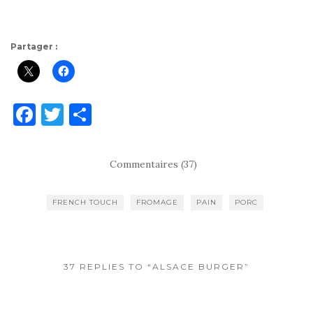
Partager :
F
T
P
a
w
ar
c
it
ta
Commentaires (37)
e
te
g
b
r
er
FRENCH TOUCH
FROMAGE
PAIN
PORC
o
o
k
37 REPLIES TO “ALSACE BURGER”