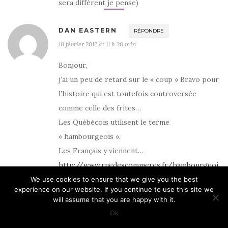
sera différent je pense)
DAN EASTERN
RÉPONDRE
10 février 2012 at 11 h 20 min
Bonjour,
j’ai un peu de retard sur le « coup » Bravo pour
l’histoire qui est toutefois controversée
comme celle des frites…
Les Québécois utilisent le terme
« hambourgeois ».
Les Français y viennent…
http://www.ruedescommeres.fr/hambourgeoi
s-hamburger-paul-ashton-et-les-autres/
We use cookies to ensure that we give you the best
experience on our website. If you continue to use this site we
Quoiqu’il en soit, bravo que tout ce travail,
will assume that you are happy with it.
recherche, texte et photos…
Ok