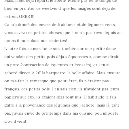
Mais, il est déjà reparti le soleil? Même pas eu le temps de
bien en profiter ce week-end, que les nuages sont déjà de
retour. GRRR !!!
Ca m’a donné des envies de fraîcheur et de légumes verts,
vous savez ces petites choses que l’on n’a pas revu depuis au
moins 6 mois dans nos assiettes!
L’autre fois au marché je suis tombée sur une petite dame
qui vendait des petits pois déjà « équeussés », comme dirait
un pote (contraction de équeutés et écossés), et j’en ai
acheté direct. A 2€ la barquette, la belle affaire. Mais ensuite
on m’a fait la remarque que peut-être, ils n’étaient pas
français, ces petits pois. J’en sais rien, ils n’avaient pas leurs
papiers sur eux, ils étaient déjà tout nus. D’habitude je fais
gaffe à la provenance des légumes que j’achète, mais là, tant
pis, j’avais envie de printemps dans ma cuisine, peu importe
d’où il vient !