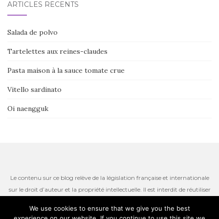
ARTICLES RÉCENTS
Salada de polvo
Tartelettes aux reines-claudes
Pasta maison à la sauce tomate crue
Vitello sardinato
Oi naengguk
Le contenu sur ce blog relève de la législation française et internationale
sur le droit d’auteur et la propriété intellectuelle. Il est interdit de réutiliser
ou de reproduire le contenu du site, incluant les textes, les photos ou
We use cookies to ensure that we give you the best
autres ressources iconographiques qui restent la propriété de l’auteur.
experience on our website. If you continue to use this site we