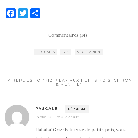
F
T
P
a
w
ar
c
it
ta
Commentaires (14)
e
te
g
b
r
er
LÉGUMES
RIZ
VÉGÉTARIEN
o
o
k
14 REPLIES TO “RIZ PILAF AUX PETITS POIS, CITRON
& MENTHE”
PASCALE
RÉPONDRE
16 avril 2013 at 10 h 57 min
Hahaha! Grizzly trieuse de petits pois, vous