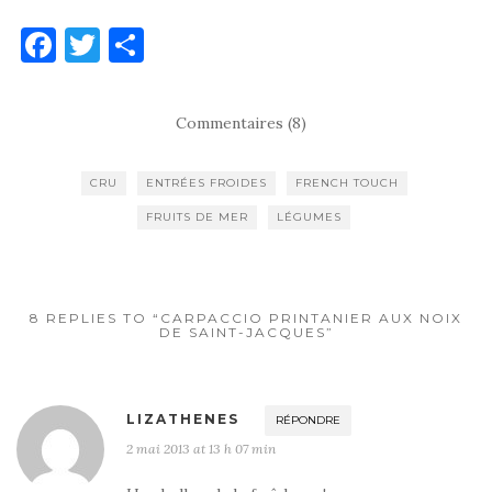
F
T
P
a
w
ar
c
it
ta
Commentaires (8)
e
te
g
b
r
er
CRU
ENTRÉES FROIDES
FRENCH TOUCH
o
FRUITS DE MER
LÉGUMES
o
k
8 REPLIES TO “CARPACCIO PRINTANIER AUX NOIX
DE SAINT-JACQUES”
LIZATHENES
RÉPONDRE
2 mai 2013 at 13 h 07 min