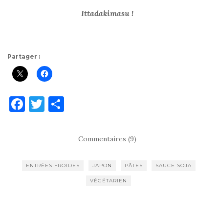
Ittadakimasu !
Partager :
F
T
P
a
w
ar
c
it
ta
Commentaires (9)
e
te
g
b
r
er
ENTRÉES FROIDES
JAPON
PÂTES
SAUCE SOJA
o
VÉGÉTARIEN
o
k