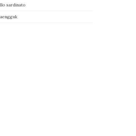
llo sardinato
naengguk