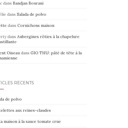
c
dans
Bandjan Bourani
élie
dans
Salada de polvo
ette
dans
Cornichons maison
erty
dans
Aubergines rôties à la chapelure
stillante
ent Oiseau
dans
GIO THU: pâté de tête à la
tnamienne
TICLES RÉCENTS
ada de polvo
elettes aux reines-claudes
ta maison à la sauce tomate crue