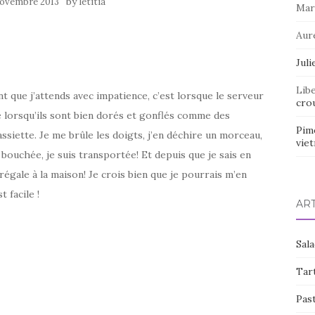
by
novembre 2013
letitia
Mar
Aur
Juli
Lib
t que j’attends avec impatience, c’est lorsque le serveur
crou
e lorsqu’ils sont bien dorés et gonflés comme des
Pim
ssiette. Je me brûle les doigts, j’en déchire un morceau,
vie
 bouchée, je suis transportée! Et depuis que je sais en
 régale à la maison! Je crois bien que je pourrais m’en
t facile !
AR
Sal
Tart
Pas