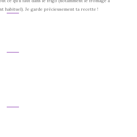
tout ce qu’il faut dans le frigo (notamment le fromage à
nt habituel). Je garde précieusement ta recette !