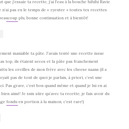
t que j’essaie ta recette, j’ai l’eau à la bouche hihihi Ravie
je n’ai pas eu le temps de « zyeuter » toutes tes recettes
 beaucoup plu, bonne continuation et à bientôt!
E
ement maniable ta pâte. J’avais tenté une recette issue
 pas top, ils étaient secos et la pâte pas franchement
battu les oreilles de mon frère avec les cheese naans (il a
oyait pas de tout de quoi je parlais, à priori, c’est une
ici. Pas grave, c’est bon quand même et quand je lui en ai
 bien aimé! Je suis sûre qu’avec ta recette, je fais avoir du
age fondu en portion à la maison, c’est rare!)