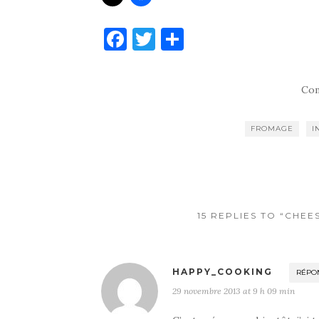
F
T
P
a
w
ar
c
it
ta
Com
e
te
g
b
r
er
FROMAGE
I
o
o
k
15 REPLIES TO “CHEE
HAPPY_COOKING
RÉPO
29 novembre 2013 at 9 h 09 min