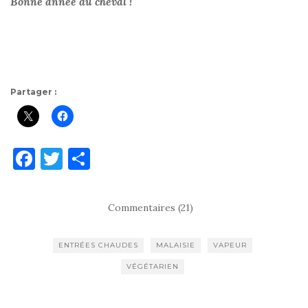
Bonne année du cheval !
Partager :
F
T
P
a
w
ar
c
it
ta
Commentaires (21)
e
te
g
b
r
er
ENTRÉES CHAUDES
MALAISIE
VAPEUR
o
VÉGÉTARIEN
o