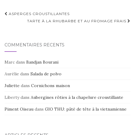
Navigation
ASPERGES CROUSTILLANTES
d'article
TARTE À LA RHUBARBE ET AU FROMAGE FRAIS
COMMENTAIRES RÉCENTS
Marc
dans
Bandjan Bourani
Aurélie
dans
Salada de polvo
Juliette
dans
Cornichons maison
Liberty
dans
Aubergines rôties à la chapelure croustillante
Piment Oiseau
dans
GIO THU: pâté de tête à la vietnamienne