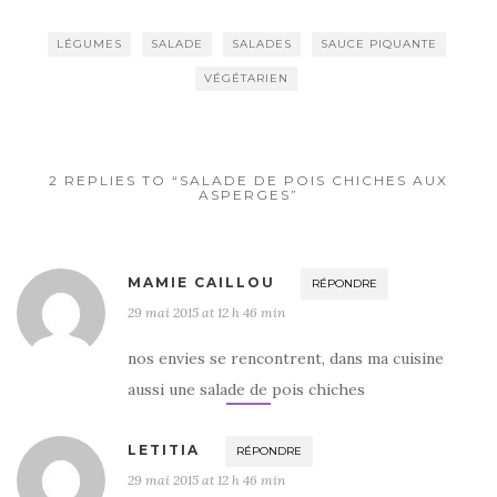
e
te
g
b
r
er
LÉGUMES
SALADE
SALADES
SAUCE PIQUANTE
o
VÉGÉTARIEN
o
k
2 REPLIES TO “SALADE DE POIS CHICHES AUX
ASPERGES”
MAMIE CAILLOU
RÉPONDRE
29 mai 2015 at 12 h 46 min
nos envies se rencontrent, dans ma cuisine
aussi une salade de pois chiches
LETITIA
RÉPONDRE
29 mai 2015 at 12 h 46 min