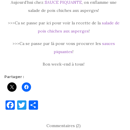
Aujourd’hui chez
SAUCE PIQUANTE
, on enflamme une
salade de pois chiches aux asperges!
>>>Ca se passe par ici pour voir la recette de la
salade de
pois chiches aux asperges
!
>>>Ca se passe par là pour vous procurer les
sauces
piquantes
!
Bon week-end à tous!
Partager :
F
T
P
a
w
ar
c
it
ta
Commentaires (2)