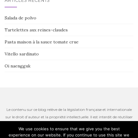
ARTICLES RÉCENTS
Salada de polvo
Tartelettes aux reines-claudes
Pasta maison à la sauce tomate crue
Vitello sardinato
Oi naengguk
Le contenu sur ce blog relève de la législation française et internationale
sur le droit d’auteur et la propriété intellectuelle. Il est interdit de réutiliser
ou de reproduire le contenu du site, incluant les textes, les photos ou
We use cookies to ensure that we give you the best
autres ressources iconographiques qui restent la propriété de l’auteur.
experience on our website. If you continue to use this site we