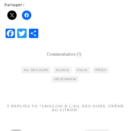
Partager :
F
T
P
a
w
ar
c
it
ta
Commentaires (7)
e
te
g
b
r
er
AIL DES OURS
ALSACE
ITALIE
PÂTES
o
VÉGÉTARIEN
o
k
7 REPLIES TO “GNOCCHI À L’AIL DES OURS, CRÈME
AU CITRON”