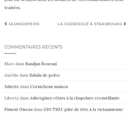
traitées
.
Navigation
JAJANGMYEON
LA CASSEROLE À STRASBOURG
d'article
COMMENTAIRES RÉCENTS
Marc
dans
Bandjan Bourani
Aurélie
dans
Salada de polvo
Juliette
dans
Cornichons maison
Liberty
dans
Aubergines rôties à la chapelure croustillante
Piment Oiseau
dans
GIO THU: pâté de tête à la vietnamienne