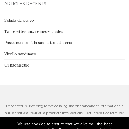
ARTICLES RÉCENTS
Salada de polvo
Tartelettes aux reines-claudes
Pasta maison à la sauce tomate crue
Vitello sardinato
Oi naengguk
Le contenu sur ce blog relève de la législation française et internationale
sur le droit d’auteur et la propriété intellectuelle. Il est interdit de réutiliser
ou de reproduire le contenu du site, incluant les textes, les photos ou
We use cookies to ensure that we give you the best
autres ressources iconographiques qui restent la propriété de l’auteur.