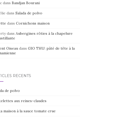
c
dans
Bandjan Bourani
élie
dans
Salada de polvo
ette
dans
Cornichons maison
erty
dans
Aubergines rôties à la chapelure
stillante
ent Oiseau
dans
GIO THU: pâté de tête à la
tnamienne
TICLES RÉCENTS
ada de polvo
elettes aux reines-claudes
ta maison à la sauce tomate crue