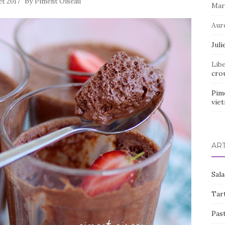
by
let 2017
Piment Oiseau
Mar
Aur
Juli
Lib
crou
Pim
vie
AR
Sal
Tart
Pas