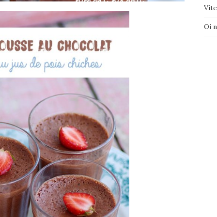
Vite
Oi 