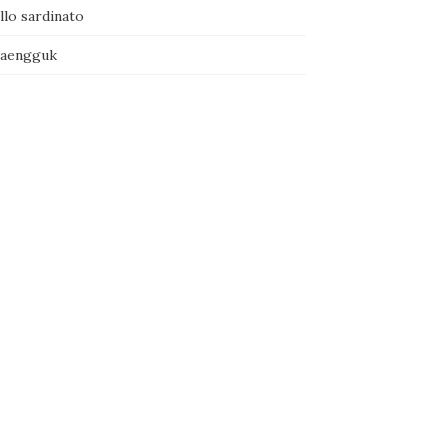
llo sardinato
naengguk