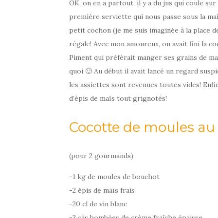
OK, on en a partout, il y a du jus qui coule sur
première serviette qui nous passe sous la mai
petit cochon (je me suis imaginée à la place 
régale! Avec mon amoureux, on avait fini la c
Piment qui préférait manger ses grains de m
quoi 🙂 Au début il avait lancé un regard susp
les assiettes sont revenues toutes vides! Enfin
d’épis de maïs tout grignotés!
Cocotte de moules au 
(pour 2 gourmands)
-1 kg de moules de bouchot
-2 épis de maïs frais
-20 cl de vin blanc
-3 càs bombées de crème fraîche épaisse