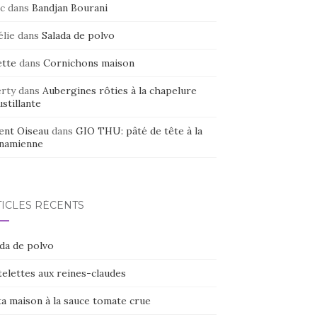
c
dans
Bandjan Bourani
élie
dans
Salada de polvo
ette
dans
Cornichons maison
erty
dans
Aubergines rôties à la chapelure
stillante
ent Oiseau
dans
GIO THU: pâté de tête à la
tnamienne
TICLES RÉCENTS
ada de polvo
elettes aux reines-claudes
ta maison à la sauce tomate crue