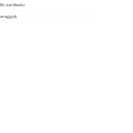
llo sardinato
naengguk