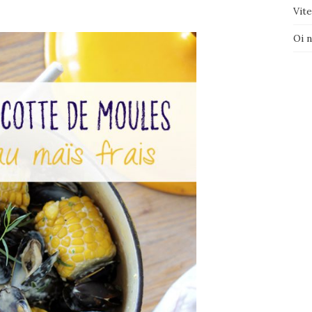
Vite
Oi 