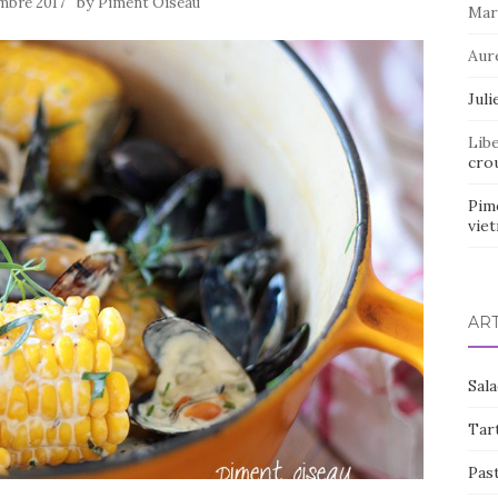
by
mbre 2017
Piment Oiseau
Mar
Aur
Juli
Lib
crou
Pim
vie
AR
Sal
Tart
Pas