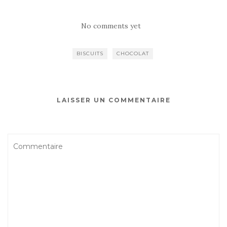
a
w
ar
c
it
ta
No comments yet
e
te
g
b
r
er
BISCUITS
CHOCOLAT
o
o
k
LAISSER UN COMMENTAIRE