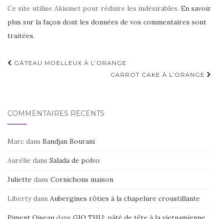
Ce site utilise Akismet pour réduire les indésirables.
En savoir
plus sur la façon dont les données de vos commentaires sont
traitées
.
Navigation
GÂTEAU MOELLEUX À L’ORANGE
d'article
CARROT CAKE À L’ORANGE
COMMENTAIRES RÉCENTS
Marc
dans
Bandjan Bourani
Aurélie
dans
Salada de polvo
Juliette
dans
Cornichons maison
Liberty
dans
Aubergines rôties à la chapelure croustillante
Piment Oiseau
dans
GIO THU: pâté de tête à la vietnamienne