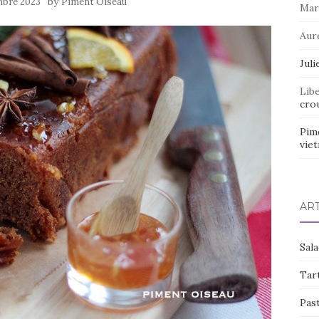
by
mbre 2023
Piment Oiseau
Mar
Aur
Juli
Lib
crou
Pim
vie
AR
Sal
Tart
Pas