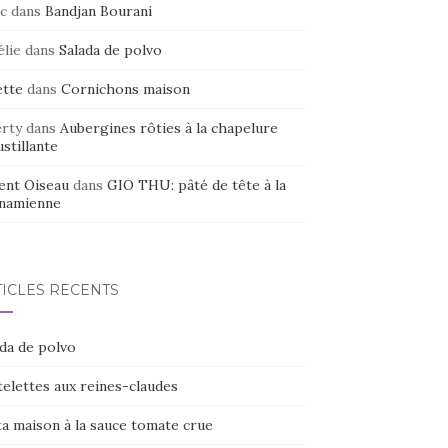
c
dans
Bandjan Bourani
élie
dans
Salada de polvo
ette
dans
Cornichons maison
erty
dans
Aubergines rôties à la chapelure
stillante
ent Oiseau
dans
GIO THU: pâté de tête à la
tnamienne
TICLES RÉCENTS
ada de polvo
elettes aux reines-claudes
ta maison à la sauce tomate crue