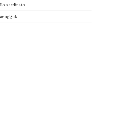
llo sardinato
naengguk