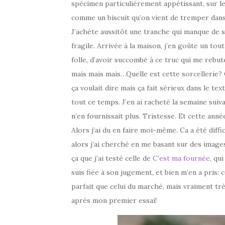
spécimen particulièrement appétissant, sur le 
comme un biscuit qu’on vient de tremper dans
J’achète aussitôt une tranche qui manque de se
fragile. Arrivée à la maison, j’en goûte un tou
folle, d’avoir succombé à ce truc qui me rebute
mais mais mais…Quelle est cette sorcellerie? C
ça voulait dire mais ça fait sérieux dans le te
tout ce temps. J’en ai racheté la semaine suivan
n’en fournissait plus. Tristesse. Et cette anné
Alors j’ai du en faire moi-même. Ca a été diff
alors j’ai cherché en me basant sur des imag
ça que j’ai testé celle de
C’est ma fournée
, qu
suis fiée à son jugement, et bien m’en a pris: 
parfait que celui du marché, mais vraiment très
après mon premier essai!