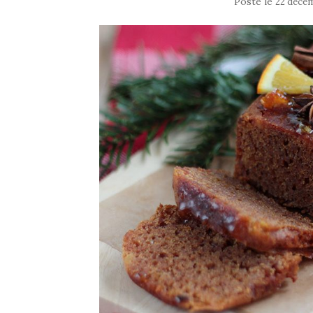
Posté le
22 déce