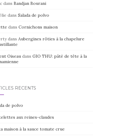
c
dans
Bandjan Bourani
élie
dans
Salada de polvo
ette
dans
Cornichons maison
erty
dans
Aubergines rôties à la chapelure
stillante
ent Oiseau
dans
GIO THU: pâté de tête à la
tnamienne
TICLES RÉCENTS
ada de polvo
elettes aux reines-claudes
ta maison à la sauce tomate crue