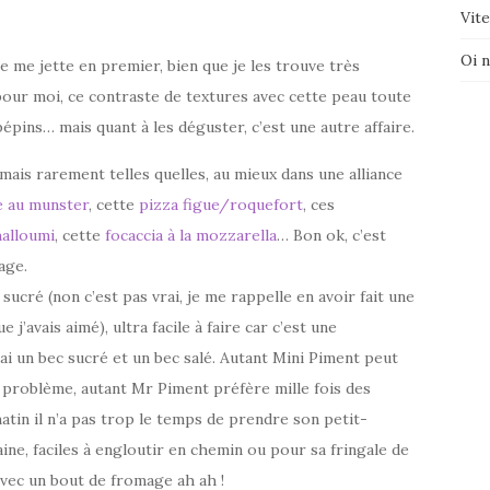
Vite
Oi 
je me jette en premier, bien que je les trouve très
 pour moi, ce contraste de textures avec cette peau toute
pépins… mais quant à les déguster, c’est une autre affaire.
mais rarement telles quelles, au mieux dans une alliance
e au munster
, cette
pizza figue/roquefort
, ces
halloumi
, cette
focaccia à la mozzarella
… Bon ok, c’est
age.
sucré (non c’est pas vrai, je me rappelle en avoir fait une
e j’avais aimé), ultra facile à faire car c’est une
’ai un bec sucré et un bec salé. Autant Mini Piment peut
s problème, autant Mr Piment préfère mille fois des
atin il n’a pas trop le temps de prendre son petit-
ine, faciles à engloutir en chemin ou pour sa fringale de
avec un bout de fromage ah ah !