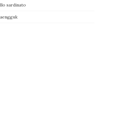
llo sardinato
naengguk