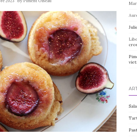
by
bre 2023
Piment Oiseau
Mar
Aur
Juli
Lib
crou
Pim
vie
AR
Sal
Tart
Pas