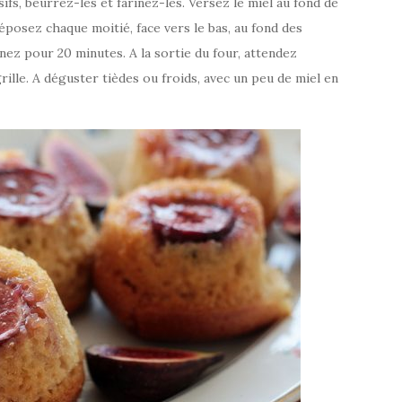
ifs, beurrez-les et farinez-les. Versez le miel au fond de
posez chaque moitié, face vers le bas, au fond des
nez pour 20 minutes. A la sortie du four, attendez
ille. A déguster tièdes ou froids, avec un peu de miel en